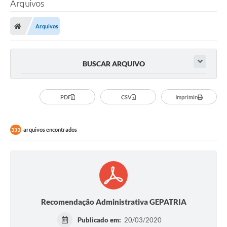
Arquivos
Transparência
Arquivos
Legislação
Editais
BUSCAR ARQUIVO
Covid-19 / Vacinação
Ouvidoria
PDF
CSV
Imprimir
SIAFIC
arquivos encontrados
333
Secretarias
A Prefeitura
Notícias
Galeria de Vídeos
Recomendação Administrativa GEPATRIA
Galeria de Fotos
Publicado em:
20/03/2020