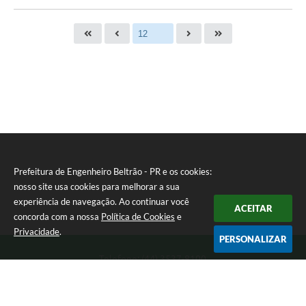
Prefeitura de Engenheiro Beltrão - PR e os cookies:
nosso site usa cookies para melhorar a sua
experiência de navegação. Ao continuar você
ACEITAR
concorda com a nossa
Política de Cookies
e
Privacidade
.
PERSONALIZAR
Telefone: (44) 3537-8100
Endereço: Rua Manoel Ribas, 160 | CEP: 87270-000
8:00 as 11:30 e 13:00 as 17:00 Segunda a Sexta-feira
Prefeitura de Engenheiro Beltrão - PR