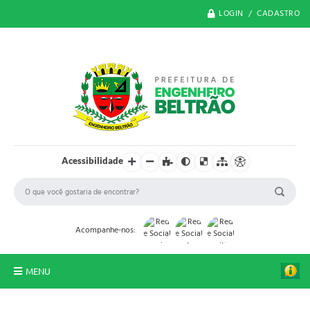
LOGIN / CADASTRO
Acessibilidade
Acompanhe-nos:
MENU
O Município