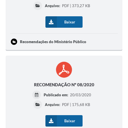
Contratos
Arquivo:
PDF | 373,27 KB
Audiências Públicas
Baixar
Arquivos para Download
Contas Públicas
Recomendações do Ministério Público
Links
Serviços Online
Telefones Úteis
Transparência
RECOMENDAÇÃO Nº 08/2020
Enquete
Publicado em:
20/03/2020
Arquivo:
PDF | 175,68 KB
SIC
Contato
Baixar