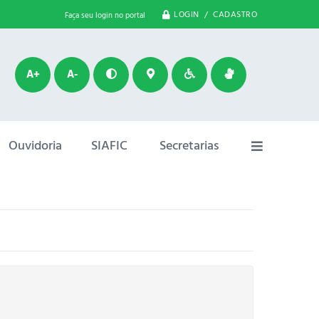
LOGIN / CADASTRO
Faça seu login no portal
A+
A-
Ouvidoria
SIAFIC
Secretarias