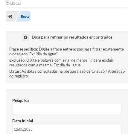
Busca
Transparência
Busca
Legislação
Editais
Dica para refinar os resultados encontrados
Covid-19 / Vacinação
Frase específica:
Digite a frase entre aspas para filtrar exatamente
o desejado. Ex: "dia da água".
Ouvidoria
Exclusão:
Digite a palavra com sinal de menos (-) para excluir
resultados com a mesma. Ex: dia da -agua.
SIAFIC
Datas:
As datas consultadas na pesquisa são de Criação / Alteração
do registro.
Secretarias
A Prefeitura
Pesquisa
Notícias
Galeria de Vídeos
Data Inicial
Galeria de Fotos