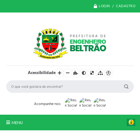
LOGIN / CADASTRO
Acessibilidade
Acompanhe-nos:
MENU
O Município