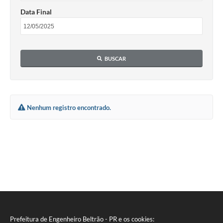
Contratos
Data Final
Audiências Públicas
Arquivos para Download
BUSCAR
Contas Públicas
Links
Serviços Online
Nenhum registro encontrado.
Telefones Úteis
Transparência
Enquete
SIC
Contato
Prefeitura de Engenheiro Beltrão - PR e os cookies: