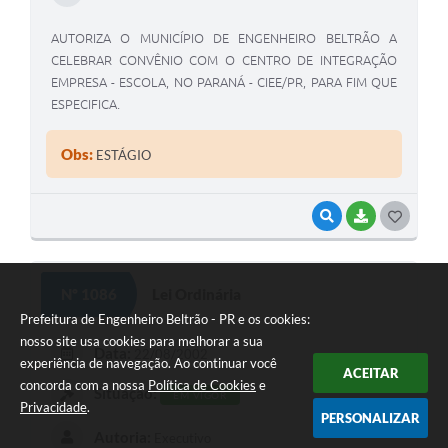
AUTORIZA O MUNICÍPIO DE ENGENHEIRO BELTRÃO A
CELEBRAR CONVÊNIO COM O CENTRO DE INTEGRAÇÃO
EMPRESA - ESCOLA, NO PARANÁ - CIEE/PR, PARA FIM QUE
ESPECIFICA.
Obs:
ESTÁGIO
VISUALIZAR
BAIXAR
G
O
S
Nº 1086
Lei Ordinária
T
Prefeitura de Engenheiro Beltrão - PR e os cookies:
nosso site usa cookies para melhorar a sua
E
Data:
22/08/2002
experiência de navegação. Ao continuar você
I
ACEITAR
concorda com a nossa
Política de Cookies
e
Situação:
EM VIGOR
Privacidade
.
PERSONALIZAR
Autoria:
Executivo