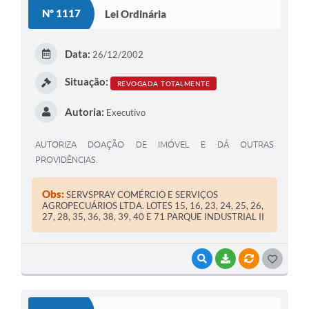
S
Nº 1117
Lei Ordinária
T
E
Data:
26/12/2002
I
Situação:
REVOGADA TOTALMENTE
Autoria:
Executivo
AUTORIZA DOAÇÃO DE IMÓVEL E DÁ OUTRAS
PROVIDÊNCIAS.
Obs:
SERVSPRAY COMÉRCIO E SERVIÇOS
AGROPECUÁRIOS LTDA. LOTES 15, 16, 23, 24, 25, 26,
27, 28, 35, 36, 38, 39, 40 E 71 PARQUE INDUSTRIAL II
VISUALIZAR
BAIXAR
VÍNCULOS
G
O
S