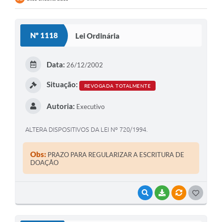
Contratos
Audiências Públicas
Nº 1118
Lei Ordinária
Arquivos para Download
Data:
26/12/2002
Contas Públicas
Situação:
Links
REVOGADA TOTALMENTE
Serviços Online
Autoria:
Executivo
Telefones Úteis
ALTERA DISPOSITIVOS DA LEI Nº 720/1994.
Transparência
Obs:
PRAZO PARA REGULARIZAR A ESCRITURA DE
Enquete
DOAÇÃO
SIC
VISUALIZAR
BAIXAR
VÍNCULOS
G
Contato
O