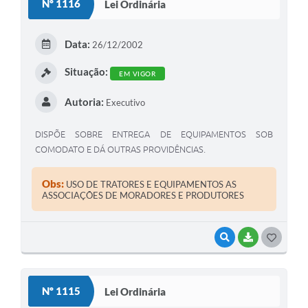
Nº 1116
Lei Ordinária
T
E
Data:
26/12/2002
I
Situação:
EM VIGOR
Autoria:
Executivo
DISPÕE SOBRE ENTREGA DE EQUIPAMENTOS SOB
COMODATO E DÁ OUTRAS PROVIDÊNCIAS.
Obs:
USO DE TRATORES E EQUIPAMENTOS AS
ASSOCIAÇÕES DE MORADORES E PRODUTORES
VISUALIZAR
BAIXAR
G
O
S
Nº 1115
Lei Ordinária
T