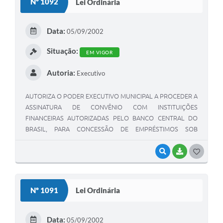
Nº 1092
Lei Ordinária
T
E
Data:
05/09/2002
I
Situação:
EM VIGOR
Autoria:
Executivo
AUTORIZA O PODER EXECUTIVO MUNICIPAL A PROCEDER A
ASSINATURA DE CONVÊNIO COM INSTITUIÇÕES
FINANCEIRAS AUTORIZADAS PELO BANCO CENTRAL DO
BRASIL, PARA CONCESSÃO DE EMPRÉSTIMOS SOB
CONSIGNAÇÃO EM FOLHA DE PAGAMENTO AOS
SERVIDORES PÚBLICOS MUNICIPAIS COM ESTABILIDADE
VISUALIZAR
BAIXAR
G
CONSTITUCIONAL.
O
S
Nº 1091
Lei Ordinária
T
E
Data:
05/09/2002