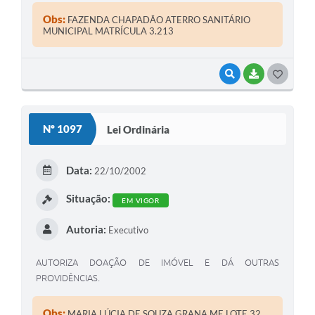
Obs:
FAZENDA CHAPADÃO ATERRO SANITÁRIO
MUNICIPAL MATRÍCULA 3.213
VISUALIZAR
BAIXAR
G
O
S
Nº 1097
Lei Ordinária
T
E
Data:
22/10/2002
I
Situação:
EM VIGOR
Autoria:
Executivo
AUTORIZA DOAÇÃO DE IMÓVEL E DÁ OUTRAS
PROVIDÊNCIAS.
Obs:
MARIA LÚCIA DE SOUZA GRANA ME LOTE 32