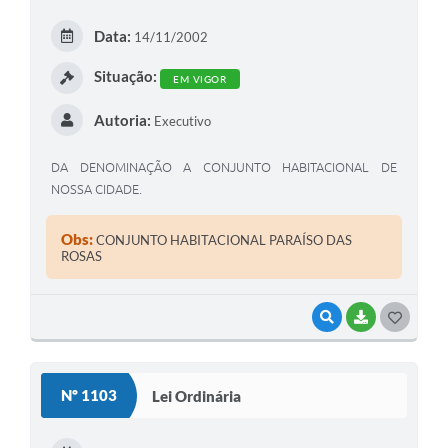
E
Data:
14/11/2002
I
Situação:
EM VIGOR
Autoria:
Executivo
DA DENOMINAÇÃO A CONJUNTO HABITACIONAL DE
NOSSA CIDADE.
Obs:
CONJUNTO HABITACIONAL PARAÍSO DAS
ROSAS
VISUALIZAR
BAIXAR
G
O
S
Nº 1103
Lei Ordinária
T
E