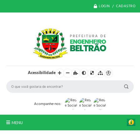
LOGIN / CADASTRO
Acessibilidade
Acompanhe-nos:
MENU
O Município