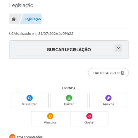
Legislação
Transparência
Legislação
Legislação
Editais
Atualizado em: 31/07/2026 às 09h22
Covid-19 / Vacinação
BUSCAR LEGISLAÇÃO
Ouvidoria
SIAFIC
DADOS ABERTOS
Secretarias
LEGENDA:
A Prefeitura
Visualizar
Baixar
Anexos
Notícias
Galeria de Vídeos
Vínculos
Gostei
Galeria de Fotos
atos encontrados
52