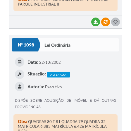
PARQUE INDUSTRIAL II
BAIXAR
VÍNCULOS
G
O
S
Nº 1098
Lei Ordinária
T
E
Data:
22/10/2002
I
Situação:
ALTERADA
Autoria:
Executivo
DISPÕE SOBRE AQUISIÇÃO DE IMÓVEL E DÁ OUTRAS
PROVIDÊNCIAS.
Obs:
QUADRAS 80 E 81 QUADRA 79 QUADRA 32
MATRÍCULA 6.883 MATRÍCULA 6.426 MATRÍCULA