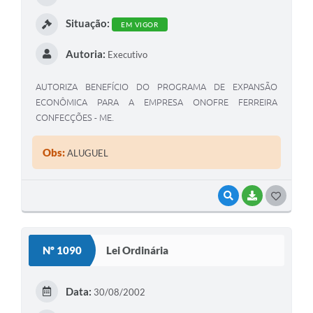
I
Situação:
EM VIGOR
Autoria:
Executivo
AUTORIZA BENEFÍCIO DO PROGRAMA DE EXPANSÃO
ECONÔMICA PARA A EMPRESA ONOFRE FERREIRA
CONFECÇÕES - ME.
Obs:
ALUGUEL
VISUALIZAR
BAIXAR
G
O
S
Nº 1090
Lei Ordinária
T
E
Data:
30/08/2002
I