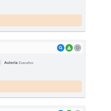
T
E
I
VISUALIZAR
BAIXAR
G
O
Autoria:
Executivo
S
T
E
I