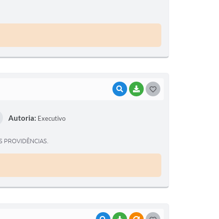
T
E
I
VISUALIZAR
BAIXAR
G
O
Autoria:
Executivo
S
T
S PROVIDÊNCIAS.
E
I