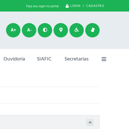
LOGIN / CADASTRO
Faça seu login no portal
A+
A-
Ouvidoria
SIAFIC
Secretarias