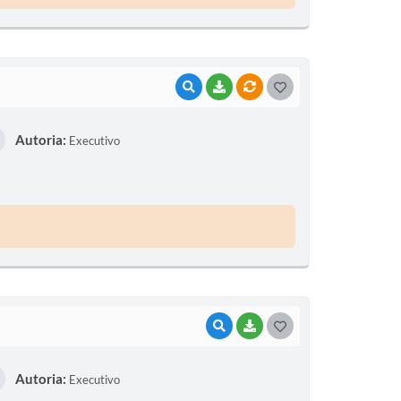
VISUALIZAR
BAIXAR
VÍNCULOS
G
O
Autoria:
Executivo
S
T
E
I
VISUALIZAR
BAIXAR
G
O
Autoria:
Executivo
S