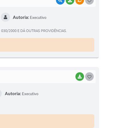
VISUALIZAR
BAIXAR
VÍNCULOS
G
O
Autoria:
Executivo
S
T
 030/2000 E DÁ OUTRAS PROVIDÊNCIAS.
E
I
BAIXAR
G
O
Autoria:
Executivo
S
T
E
I