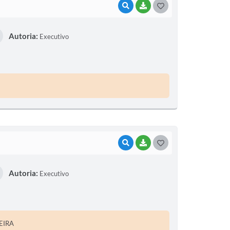
VISUALIZAR
BAIXAR
G
O
Autoria:
Executivo
S
T
E
I
VISUALIZAR
BAIXAR
G
O
Autoria:
Executivo
S
T
E
EIRA
I