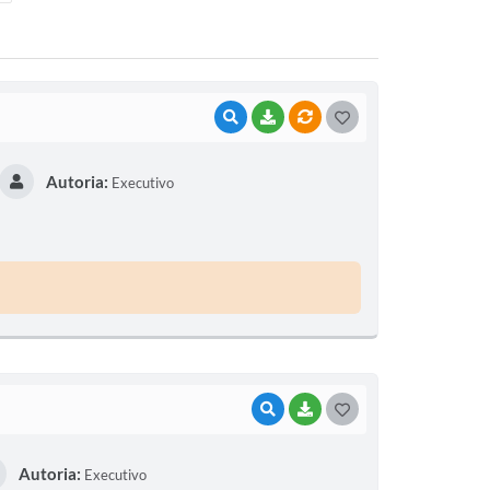
VISUALIZAR
BAIXAR
VÍNCULOS
G
O
Autoria:
Executivo
S
T
E
I
VISUALIZAR
BAIXAR
G
O
Autoria:
Executivo
S