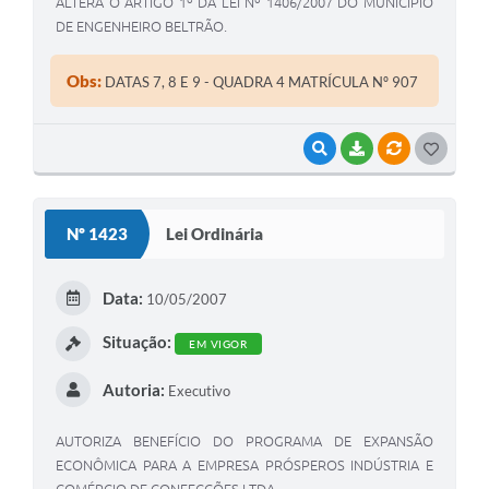
ALTERA O ARTIGO 1º DA LEI Nº 1406/2007 DO MUNICÍPIO
DE ENGENHEIRO BELTRÃO.
Obs:
DATAS 7, 8 E 9 - QUADRA 4 MATRÍCULA Nº 907
VISUALIZAR
BAIXAR
VÍNCULOS
G
O
S
Nº 1423
Lei Ordinária
T
E
Data:
10/05/2007
I
Situação:
EM VIGOR
Autoria:
Executivo
AUTORIZA BENEFÍCIO DO PROGRAMA DE EXPANSÃO
ECONÔMICA PARA A EMPRESA PRÓSPEROS INDÚSTRIA E
COMÉRCIO DE CONFECÇÕES LTDA.