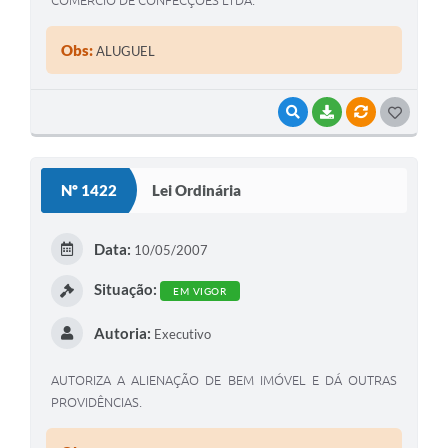
Obs:
ALUGUEL
VISUALIZAR
BAIXAR
VÍNCULOS
G
O
S
Nº 1422
Lei Ordinária
T
E
Data:
10/05/2007
I
Situação:
EM VIGOR
Autoria:
Executivo
AUTORIZA A ALIENAÇÃO DE BEM IMÓVEL E DÁ OUTRAS
PROVIDÊNCIAS.