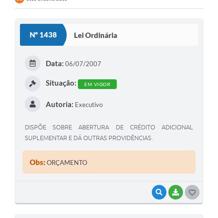
Contratos
Audiências Públicas
Nº 1438
Lei Ordinária
Arquivos para Download
Data:
06/07/2007
Contas Públicas
Situação:
Links
EM VIGOR
Serviços Online
Autoria:
Executivo
Telefones Úteis
DISPÕE SOBRE ABERTURA DE CRÉDITO ADICIONAL
SUPLEMENTAR E DÁ OUTRAS PROVIDÊNCIAS.
Transparência
Enquete
Obs:
ORÇAMENTO
SIC
VISUALIZAR
BAIXAR
G
Contato
O