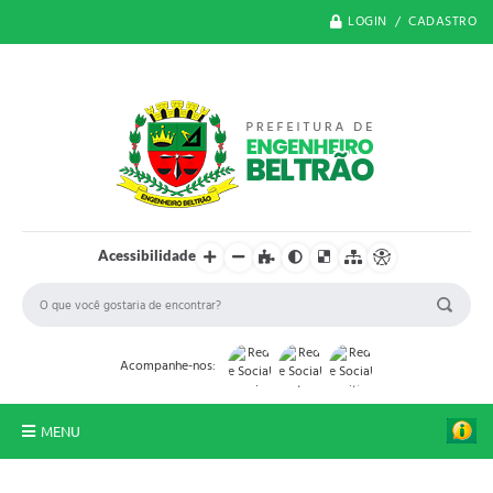
LOGIN / CADASTRO
Acessibilidade
Acompanhe-nos:
MENU
O Município