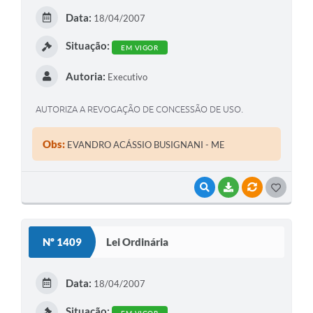
E
Data:
18/04/2007
I
Situação:
EM VIGOR
Autoria:
Executivo
AUTORIZA A REVOGAÇÃO DE CONCESSÃO DE USO.
Obs:
EVANDRO ACÁSSIO BUSIGNANI - ME
VISUALIZAR
BAIXAR
VÍNCULOS
G
O
S
Nº 1409
Lei Ordinária
T
E
Data:
18/04/2007
I
Situação:
EM VIGOR