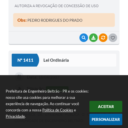
AUTORIZA A REVOGAÇÃO DE CONCESSÃO DE USO
Obs:
PEDRO RODRIGUES DO PRADO
VISUALIZAR
BAIXAR
VÍNCULOS
G
O
S
Nº 1411
Lei Ordinária
T
E
Data:
18/04/2007
I
Situação:
EM VIGOR
Prefeitura de Engenheiro Beltrão - PR e os cookies:
nosso site usa cookies para melhorar a sua
Autoria:
Executivo
experiência de navegação. Ao continuar você
ACEITAR
concorda com a nossa
Política de Cookies
e
RECONHECE DE UTILIDADE PÚBLICA O CONSELHO DA
Privacidade
.
PERSONALIZAR
COMUNIDADE DE ENGENHEIRO BELTRÃO.