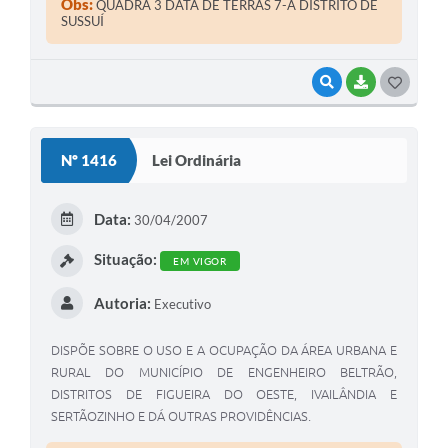
Obs:
QUADRA 3 DATA DE TERRAS 7-A DISTRITO DE
SUSSUÍ
VISUALIZAR
BAIXAR
G
O
S
Nº 1416
Lei Ordinária
T
E
Data:
30/04/2007
I
Situação:
EM VIGOR
Autoria:
Executivo
DISPÕE SOBRE O USO E A OCUPAÇÃO DA ÁREA URBANA E
RURAL DO MUNICÍPIO DE ENGENHEIRO BELTRÃO,
DISTRITOS DE FIGUEIRA DO OESTE, IVAILÂNDIA E
SERTÃOZINHO E DÁ OUTRAS PROVIDÊNCIAS.