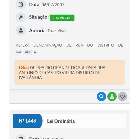
E
Data:
06/07/2007
I
Situação:
EM VIGOR
Autoria:
Executivo
ALTERA DENOMINAÇÃO DE RUA DO DISTRITO DE
IVAILÂNDIA.
Obs:
DE RUA RIO GRANDE DO SUL PARA RUA
ANTONIO DE CASTRO VIEIRA DISTRITO DE
IVAILÂNDIA
VISUALIZAR
BAIXAR
G
O
S
Nº 1446
Lei Ordinária
T
E