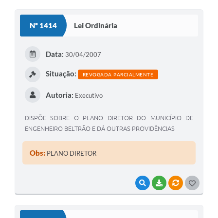
O
S
Nº 1414
Lei Ordinária
T
E
Data:
30/04/2007
I
Situação:
REVOGADA PARCIALMENTE
Autoria:
Executivo
DISPÕE SOBRE O PLANO DIRETOR DO MUNICÍPIO DE
ENGENHEIRO BELTRÃO E DÁ OUTRAS PROVIDÊNCIAS
Obs:
PLANO DIRETOR
VISUALIZAR
BAIXAR
VÍNCULOS
G
O
S