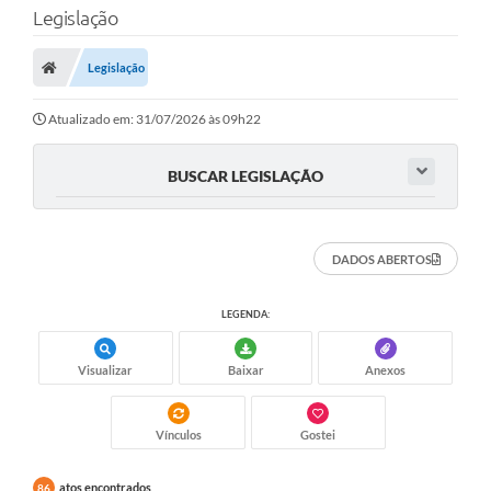
Legislação
Transparência
Legislação
Legislação
Editais
Atualizado em: 31/07/2026 às 09h22
Covid-19 / Vacinação
BUSCAR LEGISLAÇÃO
Ouvidoria
SIAFIC
DADOS ABERTOS
Secretarias
LEGENDA:
A Prefeitura
Visualizar
Baixar
Anexos
Notícias
Galeria de Vídeos
Vínculos
Gostei
Galeria de Fotos
atos encontrados
86