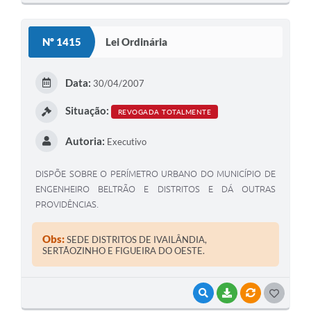
O
S
Nº 1415
Lei Ordinária
T
E
Data:
30/04/2007
I
Situação:
REVOGADA TOTALMENTE
Autoria:
Executivo
DISPÕE SOBRE O PERÍMETRO URBANO DO MUNICÍPIO DE
ENGENHEIRO BELTRÃO E DISTRITOS E DÁ OUTRAS
PROVIDÊNCIAS.
Obs:
SEDE DISTRITOS DE IVAILÂNDIA,
SERTÃOZINHO E FIGUEIRA DO OESTE.
VISUALIZAR
BAIXAR
VÍNCULOS
G