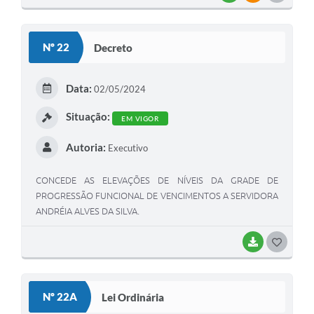
O
S
Nº 22
Decreto
T
E
Data:
02/05/2024
I
Situação:
EM VIGOR
Autoria:
Executivo
CONCEDE AS ELEVAÇÕES DE NÍVEIS DA GRADE DE
PROGRESSÃO FUNCIONAL DE VENCIMENTOS A SERVIDORA
ANDRÉIA ALVES DA SILVA.
BAIXAR
G
O
S
Nº 22A
Lei Ordinária
T