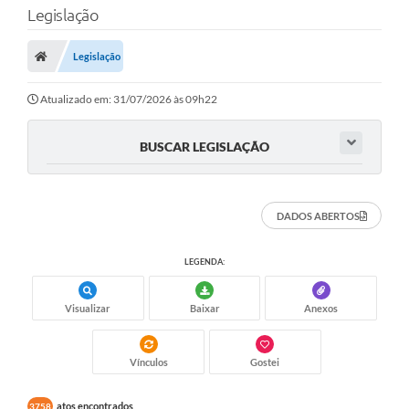
Legislação
Transparência
Legislação
Legislação
Editais
Atualizado em: 31/07/2026 às 09h22
Covid-19 / Vacinação
BUSCAR LEGISLAÇÃO
Ouvidoria
SIAFIC
DADOS ABERTOS
Secretarias
LEGENDA:
A Prefeitura
Visualizar
Baixar
Anexos
Notícias
Galeria de Vídeos
Vínculos
Gostei
Galeria de Fotos
atos encontrados
3758