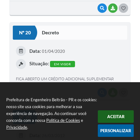
VISUALIZAR
BAIXAR
G
O
S
Nº 20
Decreto
T
E
Data:
01/04/2020
I
Situação:
EM VIGOR
FICA ABERTO UM CRÉDITO ADICIONAL SUPLEMENTAR
VISUALIZAR
BAIXAR
G
Prefeitura de Engenheiro Beltrão - PR e os cookies:
O
nosso site usa cookies para melhorar a sua
S
experiência de navegação. Ao continuar você
Nº 20
ACEITAR
Lei Complementar
concorda com a nossa
Política de Cookies
e
T
Privacidade
.
PERSONALIZAR
E
Data:
26/03/2012