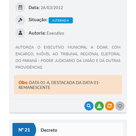
E
Data:
26/03/2012
I
Situação:
ALTERADA
Autoria:
Executivo
AUTORIZA O EXECUTIVO MUNICIPAL A DOAR, COM
ENCARGO, IMÓVEL AO TRIBUNAL REGIONAL ELEITORAL
DO PARANÁ - PODER JUDICIÁRIO DA UNIÃO E DÁ OUTRAS
PROVIDÊNCIAS.
Obs:
DATA 01-A, DESTACADA DA DATA 01-
REMANESCENTE
VISUALIZAR
BAIXAR
VÍNCULOS
G
O
S
Nº 21
Decreto
T