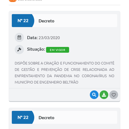
Contratos
Audiências Públicas
Nº 22
Decreto
Arquivos para Download
Data:
23/03/2020
Contas Públicas
Situação:
Links
EM VIGOR
Serviços Online
DISPÕE SOBRE A CRIAÇÃO E FUNCIONAMENTO DO COMITÊ
DE GESTÃO E PREVENÇÃO DE CRISE RELACIONADA AO
Telefones Úteis
ENFRENTAMENTO DA PANDEMIA NO CORONAVÍRUS NO
MUNICÍPIO DE ENGENHEIRO BELTRÃO
Transparência
Enquete
VISUALIZAR
BAIXAR
G
O
SIC
S
Contato
Nº 22
Decreto
T