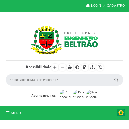
LOGIN / CADASTRO
Acessibilidade
Acompanhe-nos:
MENU
O Município