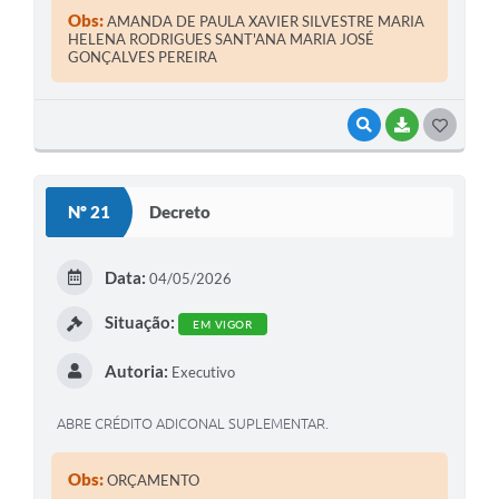
Obs:
AMANDA DE PAULA XAVIER SILVESTRE MARIA
HELENA RODRIGUES SANT'ANA MARIA JOSÉ
GONÇALVES PEREIRA
VISUALIZAR
BAIXAR
G
O
S
Nº 21
Decreto
T
E
Data:
04/05/2026
I
Situação:
EM VIGOR
Autoria:
Executivo
ABRE CRÉDITO ADICONAL SUPLEMENTAR.
Obs:
ORÇAMENTO