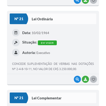
VISUALIZAR
BAIXAR
G
O
S
Nº 21
Lei Ordinária
T
E
Data:
10/02/1964
I
Situação:
EM VIGOR
Autoria:
Executivo
CONCEDE SUPLEMENTAÇÃO DE VERBAS NAS DOTAÇÕES
Nº 2-4-8-10-11, NO VALOR DE CR$ 3.250.000,00.
VISUALIZAR
BAIXAR
G
O
S
Nº 21
Lei Complementar
T