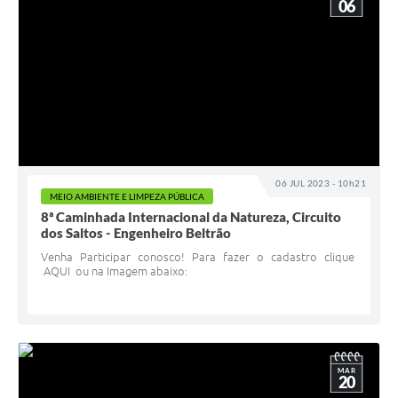
06
06 JUL 2023 - 10h21
MEIO AMBIENTE E LIMPEZA PÚBLICA
8ª Caminhada Internacional da Natureza, Circuito
dos Saltos - Engenheiro Beltrão
Venha Participar conosco! Para fazer o cadastro clique
AQUI ou na Imagem abaixo:
MAR
20