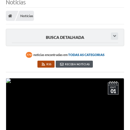
Notícias
Transparência
Notícias
Legislação
Editais
BUSCA DETALHADA
Covid-19 / Vacinação
Ouvidoria
notícias encontradas em
TODAS AS CATEGORIAS
779
RSS
RECEBA NOTÍCIAS
SIAFIC
Secretarias
OUT
A Prefeitura
01
Notícias
Galeria de Vídeos
Galeria de Fotos