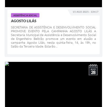
15 AGO 2025 - 13h17
ASSISTÊNCIA SOCIAL
AGOSTO LILÁS
SECRETARIA DE ASSISTÊNCIA E DESENVOLVIMENTO SOCIAL
PROMOVE EVENTO PELA CAMPANHA AGOSTO LILÁS A
Secretaria Municipal de Assistência e Desenvolvimento Social
de Engenheiro Beltrão promove um evento em alusão a
campanha Agosto Lilás, nesta quinta-feira, 14, às 19h, no
Salão da Terceira Idade. Estarão...
AGO
28