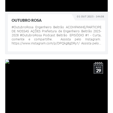
Contratos
Audiências Públicas
01 OUT 2025 - 14h38
OUTUBRO ROSA
Arquivos para Download
#OutubroRosa Engenheiro Beltrão ACOMPANHE/PARTICIPE
DE NOSSAS AÇÕES Prefeitura de Engenheiro Beltrão 2025-
Contas Públicas
2028 #OutubroRosa Podcast Beltrão EPISÓDIO #1 - Curta,
comente e compartilhe. Assista pelo Instagram:
Links
https://www.instagram.com/p/DPQkg8gDRy1/ Assista pelo...
Serviços Online
Telefones Úteis
AGO
29
Transparência
Enquete
SIC
Contato