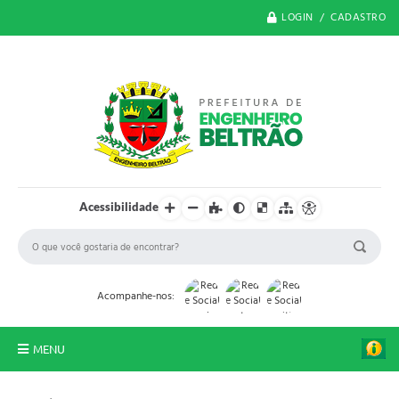
LOGIN / CADASTRO
Acessibilidade
Acompanhe-nos:
MENU
O Município