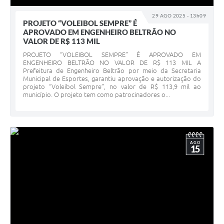
29 AGO 2025 - 13h09
PROJETO “VOLEIBOL SEMPRE” É
APROVADO EM ENGENHEIRO BELTRÃO NO
VALOR DE R$ 113 MIL
PROJETO “VOLEIBOL SEMPRE” É APROVADO EM
ENGENHEIRO BELTRÃO NO VALOR DE R$ 113 MIL A
Prefeitura de Engenheiro Beltrão por meio da Secretaria
Municipal de Esportes, garantiu aprovação e autorização do
projeto “Voleibol Sempre”, no valor de R$ 113,9 mil ao
município. O projeto tem como patrocinadores o...
AGO
15