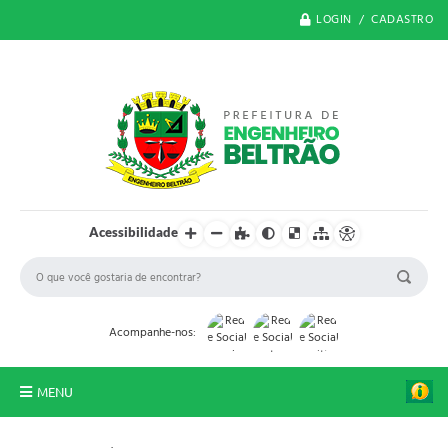
LOGIN / CADASTRO
Acessibilidade
Acompanhe-nos:
MENU
O Município