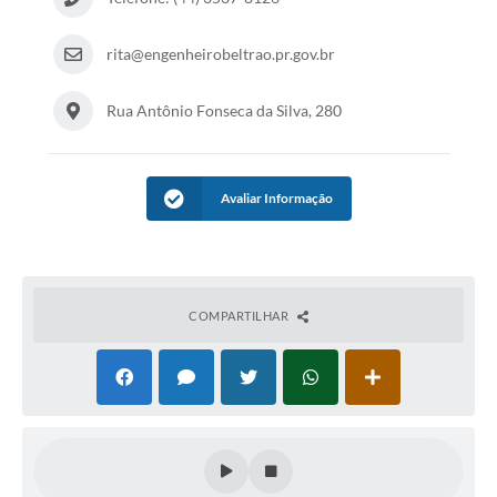
Contratos
rita@engenheirobeltrao.pr.gov.br
Audiências Públicas
Arquivos para Download
Rua Antônio Fonseca da Silva, 280
Contas Públicas
Links
Avaliar Informação
Serviços Online
Telefones Úteis
COMPARTILHAR
Transparência
Enquete
SIC
Contato