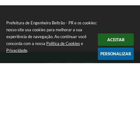
Prefeitura de Engenheiro Beltrão - PR e os cookies:
nosso site usa cookies para melhorar a sua
experiência de navegação. Ao continuar você
ACEITAR
concorda com a nossa
Política de Cookies
e
Privacidade
.
PERSONALIZAR
Telefone: (44) 3537-8100
Endereço: Rua Manoel Ribas, 160 | CEP: 87270-000
8:00 as 11:30 e 13:00 as 17:00 Segunda a Sexta-feira
Prefeitura de Engenheiro Beltrão - PR
Versão do Sistema:
3.5.3 - 19/06/2026
Portal atualizado em:
07/08/2026 10:44
Dados Abertos
Copyright Instar - 2006-2026. Todos os direitos reservados -
Instar Tecnologia