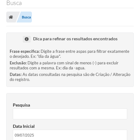
Busca
Transparência
Busca
Legislação
Editais
Dica para refinar os resultados encontrados
Covid-19 / Vacinação
Frase específica:
Digite a frase entre aspas para filtrar exatamente
o desejado. Ex: "dia da água".
Ouvidoria
Exclusão:
Digite a palavra com sinal de menos (-) para excluir
resultados com a mesma. Ex: dia da -agua.
SIAFIC
Datas:
As datas consultadas na pesquisa são de Criação / Alteração
do registro.
Secretarias
A Prefeitura
Pesquisa
Notícias
Galeria de Vídeos
Data Inicial
Galeria de Fotos