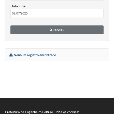
Contratos
Data Final
Audiências Públicas
Arquivos para Download
BUSCAR
Contas Públicas
Links
Serviços Online
Nenhum registro encontrado.
Telefones Úteis
Transparência
Enquete
SIC
Contato
Prefeitura de Engenheiro Beltrão - PR e os cookies: