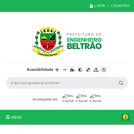
LOGIN / CADASTRO
Acessibilidade
Acompanhe-nos:
MENU
O Município