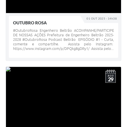
Contratos
Audiências Públicas
01 OUT 2025 - 14h38
OUTUBRO ROSA
Arquivos para Download
#OutubroRosa Engenheiro Beltrão ACOMPANHE/PARTICIPE
DE NOSSAS AÇÕES Prefeitura de Engenheiro Beltrão 2025-
Contas Públicas
2028 #OutubroRosa Podcast Beltrão EPISÓDIO #1 - Curta,
comente e compartilhe. Assista pelo Instagram:
Links
https://www.instagram.com/p/DPQkg8gDRy1/ Assista pelo...
Serviços Online
Telefones Úteis
AGO
29
Transparência
Enquete
SIC
Contato