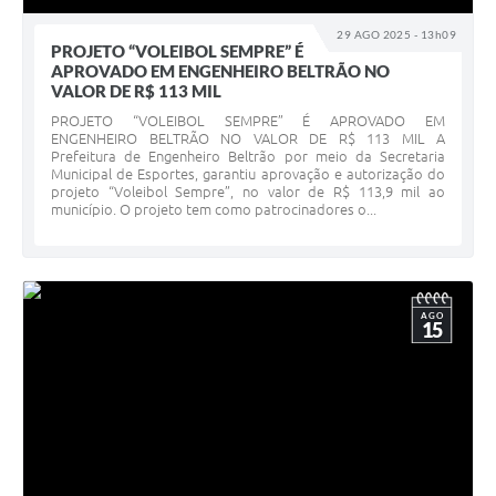
29 AGO 2025 - 13h09
PROJETO “VOLEIBOL SEMPRE” É
APROVADO EM ENGENHEIRO BELTRÃO NO
VALOR DE R$ 113 MIL
PROJETO “VOLEIBOL SEMPRE” É APROVADO EM
ENGENHEIRO BELTRÃO NO VALOR DE R$ 113 MIL A
Prefeitura de Engenheiro Beltrão por meio da Secretaria
Municipal de Esportes, garantiu aprovação e autorização do
projeto “Voleibol Sempre”, no valor de R$ 113,9 mil ao
município. O projeto tem como patrocinadores o...
AGO
15