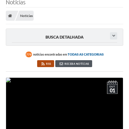
Notícias
Transparência
Notícias
Legislação
Editais
BUSCA DETALHADA
Covid-19 / Vacinação
Ouvidoria
notícias encontradas em
TODAS AS CATEGORIAS
779
RSS
RECEBA NOTÍCIAS
SIAFIC
Secretarias
OUT
A Prefeitura
01
Notícias
Galeria de Vídeos
Galeria de Fotos