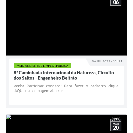
06
06 JUL 2023 - 10h21
MEIO AMBIENTE E LIMPEZA PÚBLICA
8ª Caminhada Internacional da Natureza, Circuito
dos Saltos - Engenheiro Beltrão
Venha Participar conosco! Para fazer o cadastro clique
AQUI ou na Imagem abaixo:
MAR
20