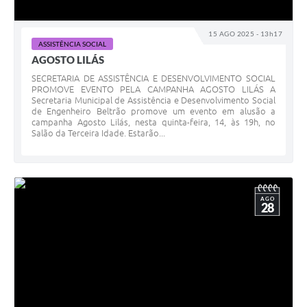
15 AGO 2025 - 13h17
ASSISTÊNCIA SOCIAL
AGOSTO LILÁS
SECRETARIA DE ASSISTÊNCIA E DESENVOLVIMENTO SOCIAL
PROMOVE EVENTO PELA CAMPANHA AGOSTO LILÁS A
Secretaria Municipal de Assistência e Desenvolvimento Social
de Engenheiro Beltrão promove um evento em alusão a
campanha Agosto Lilás, nesta quinta-feira, 14, às 19h, no
Salão da Terceira Idade. Estarão...
AGO
28