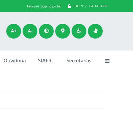
LOGIN / CADASTRO
Faça seu login no portal
A+
A-
Ouvidoria
SIAFIC
Secretarias