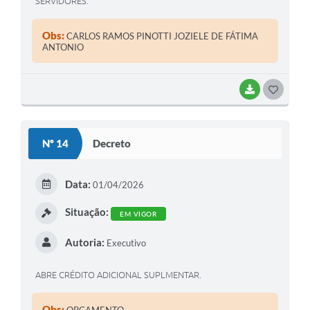
SERVIDORES.
Obs:
CARLOS RAMOS PINOTTI JOZIELE DE FÁTIMA
ANTONIO
BAIXAR
G
O
S
Nº 14
Decreto
T
E
Data:
01/04/2026
I
Situação:
EM VIGOR
Autoria:
Executivo
ABRE CRÉDITO ADICIONAL SUPLMENTAR.
Obs:
ORÇAMENTO