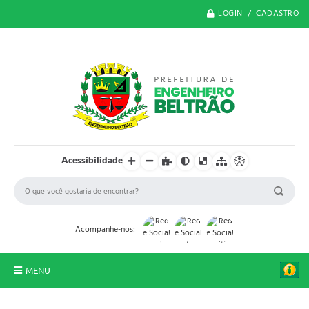
LOGIN / CADASTRO
Acessibilidade
Acompanhe-nos:
MENU
O Município