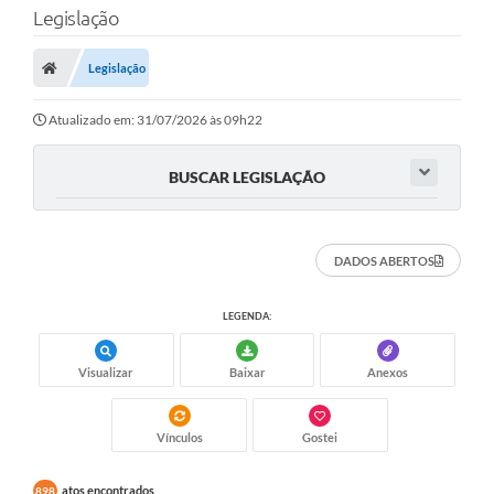
Legislação
Transparência
Legislação
Legislação
Editais
Atualizado em: 31/07/2026 às 09h22
Covid-19 / Vacinação
BUSCAR LEGISLAÇÃO
Ouvidoria
SIAFIC
DADOS ABERTOS
Secretarias
LEGENDA:
A Prefeitura
Visualizar
Baixar
Anexos
Notícias
Galeria de Vídeos
Vínculos
Gostei
Galeria de Fotos
atos encontrados
898