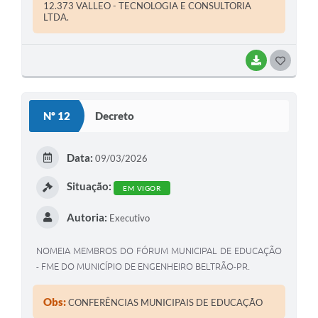
12.373 VALLEO - TECNOLOGIA E CONSULTORIA
LTDA.
BAIXAR
G
O
S
Nº 12
Decreto
T
E
Data:
09/03/2026
I
Situação:
EM VIGOR
Autoria:
Executivo
NOMEIA MEMBROS DO FÓRUM MUNICIPAL DE EDUCAÇÃO
- FME DO MUNICÍPIO DE ENGENHEIRO BELTRÃO-PR.
Obs:
CONFERÊNCIAS MUNICIPAIS DE EDUCAÇÃO