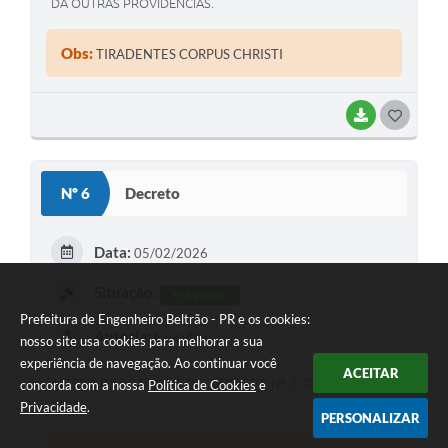
DÁ OUTRAS PROVIDÊNCIAS.
Obs:
TIRADENTES CORPUS CHRISTI
BAIXAR
G
O
S
Nº 6
Decreto
T
E
Data:
05/02/2026
I
Situação:
EM VIGOR
Prefeitura de Engenheiro Beltrão - PR e os cookies:
Autoria:
Executivo
nosso site usa cookies para melhorar a sua
experiência de navegação. Ao continuar você
ACEITAR
ALTERA DISPOSITIVOS DO DECRETO Nº 2, DE JANEIRO DE
concorda com a nossa
Política de Cookies
e
2022.
Privacidade
.
PERSONALIZAR