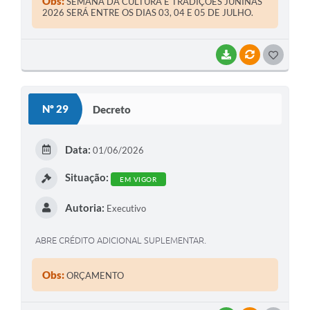
Obs:
SEMANA DA CULTURA E TRADIÇÕES JUNINAS
2026 SERÁ ENTRE OS DIAS 03, 04 E 05 DE JULHO.
BAIXAR
VÍNCULOS
G
O
S
Nº 29
Decreto
T
E
Data:
01/06/2026
I
Situação:
EM VIGOR
Autoria:
Executivo
ABRE CRÉDITO ADICIONAL SUPLEMENTAR.
Obs:
ORÇAMENTO