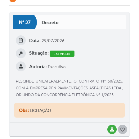
Contratos
Audiências Públicas
Nº 37
Decreto
Arquivos para Download
Data:
29/07/2026
Contas Públicas
Situação:
Links
EM VIGOR
Serviços Online
Autoria:
Executivo
Telefones Úteis
RESCINDE UNILATERALMENTE, O CONTRATO Nº 50/2025,
COM A EMPRESA PFN PAVIMENTAÇÕES ASFÁLTICAS LTDA.,
Transparência
ORIUNDO DA CONCORRÊNCIA ELETRÔNICA Nº 1/2025.
Enquete
Obs:
LICITAÇÃO
SIC
Contato
BAIXAR
G