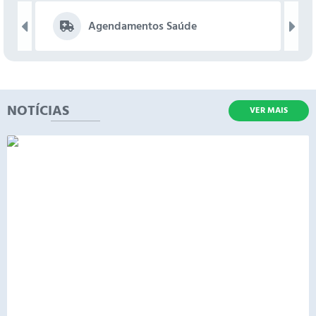
Contratos
Agendamentos Saúde
Audiências Públicas
Arquivos para Download
Contas Públicas
NOTÍCIAS
VER MAIS
Links
Serviços Online
Telefones Úteis
Transparência
Enquete
SIC
Contato