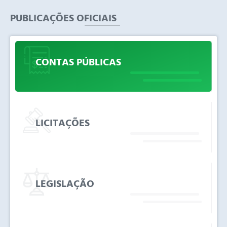
Inexigibilidade de Licitação
PUBLICAÇÕES OFICIAIS
INEXIGIBILIDADE
CONTAS PÚBLICAS
Inexigibilidade de Licitação
INEXIGIBILIDADE
LICITAÇÕES
Pregão Eletrônico
PREGÃO ELETRÔNICO
LEGISLAÇÃO