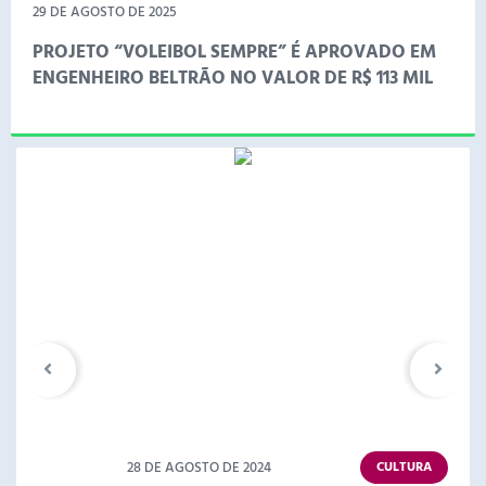
29 DE AGOSTO DE 2025
PROJETO “VOLEIBOL SEMPRE” É APROVADO EM
ENGENHEIRO BELTRÃO NO VALOR DE R$ 113 MIL
PROJETO “VOLEIBOL SEMPRE” É APROVADO EM ENGENHEIRO
BELTRÃO NO VALOR DE R$ 113 MIL A Prefeitura de Engenheiro
Beltrão por meio da Secretaria Municipal de Esportes, garantiu
aprovação e autorização do projeto “Voleibol Sempre”, no valor
VER MAIS
de R$ 113,9 mil ao município. O projeto tem como
patrocinadores...
28 DE AGOSTO DE 2024
CULTURA