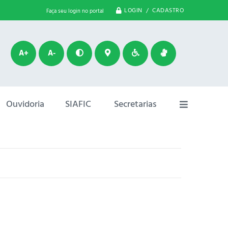
LOGIN / CADASTRO
Faça seu login no portal
A+
A-
Ouvidoria
SIAFIC
Secretarias