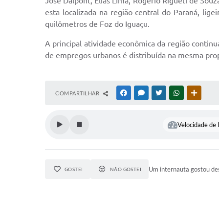
Jose Dalpont, Elias LIma, Rogério Rigueti de So
esta localizada na região central do Paraná, li
quilômetros de Foz do Iguaçu.
A principal atividade econômica da região contin
de empregos urbanos é distribuída na mesma propo
COMPARTILHAR
FACEBOOK
MESSENGER
TWITTER
WHATSAPP
OUTRAS
Velocidade de l
Um internauta gostou des
GOSTEI
NÃO GOSTEI