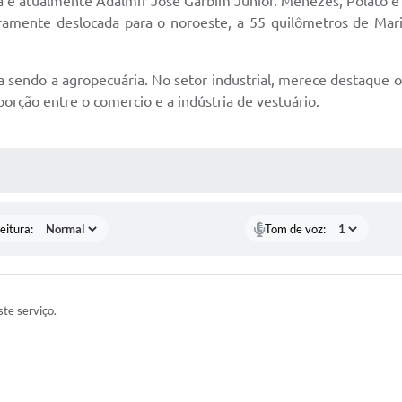
uza e atualmente Adalmir José Garbim Junior. Menezes, Polato
geiramente deslocada para o noroeste, a 55 quilômetros de Mar
ua sendo a agropecuária. No setor industrial, merece destaque 
rção entre o comercio e a indústria de vestuário.
 MÍDIAS
eitura:
Tom de voz:
te serviço.