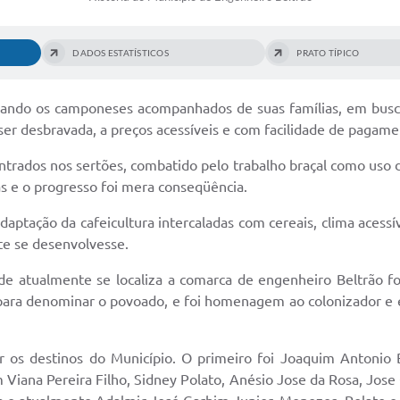
DADOS ESTATÍSTICOS
PRATO TÍPICO
quando os camponeses acompanhados de suas famílias, em busca
 ser desbravada, a preços acessíveis e com facilidade de pagame
ntrados nos sertões, combatido pelo trabalho braçal como uso 
as e o progresso foi mera conseqüência.
 adaptação da cafeicultura intercaladas com cereais, clima aces
te se desenvolvesse.
de atualmente se localiza a comarca de engenheiro Beltrão f
ara denominar o povoado, e foi homenagem ao colonizador e en
r os destinos do Município. O primeiro foi Joaquim Antonio
Viana Pereira Filho, Sidney Polato, Anésio Jose da Rosa, Jose