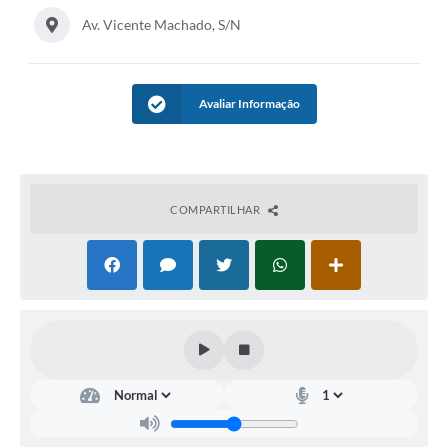
Contratos
Av. Vicente Machado, S/N
Audiências Públicas
Arquivos para Download
Avaliar Informação
Contas Públicas
Links
Serviços Online
COMPARTILHAR
Telefones Úteis
Transparência
Enquete
SIC
Contato