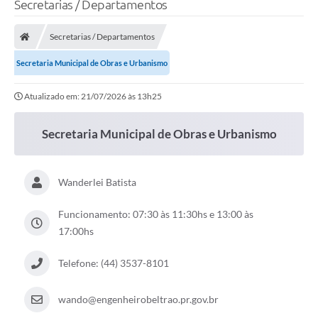
Secretarias / Departamentos
Transparência
Secretarias / Departamentos
Legislação
Secretaria Municipal de Obras e Urbanismo
Editais
Atualizado em: 21/07/2026 às 13h25
Covid-19 / Vacinação
Secretaria Municipal de Obras e Urbanismo
Ouvidoria
SIAFIC
Wanderlei Batista
Secretarias
Funcionamento: 07:30 às 11:30hs e 13:00 às
A Prefeitura
17:00hs
Notícias
Telefone: (44) 3537-8101
Galeria de Vídeos
wando@engenheirobeltrao.pr.gov.br
Galeria de Fotos