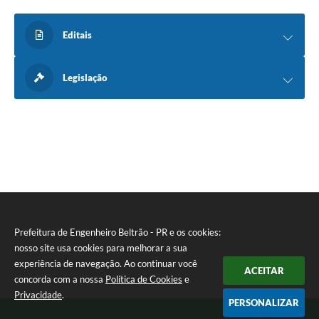
Editais
Legislação
Prefeitura de Engenheiro Beltrão - PR e os cookies:
nosso site usa cookies para melhorar a sua
experiência de navegação. Ao continuar você
ACEITAR
concorda com a nossa
Política de Cookies
e
Privacidade
.
PERSONALIZAR