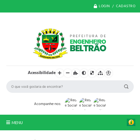
LOGIN / CADASTRO
Acessibilidade
Acompanhe-nos:
MENU
O Município