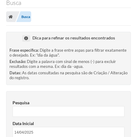
Busca
Transparência
Busca
Legislação
Editais
Dica para refinar os resultados encontrados
Covid-19 / Vacinação
Frase específica:
Digite a frase entre aspas para filtrar exatamente
o desejado. Ex: "dia da água".
Ouvidoria
Exclusão:
Digite a palavra com sinal de menos (-) para excluir
resultados com a mesma. Ex: dia da -agua.
SIAFIC
Datas:
As datas consultadas na pesquisa são de Criação / Alteração
do registro.
Secretarias
A Prefeitura
Pesquisa
Notícias
Galeria de Vídeos
Data Inicial
Galeria de Fotos