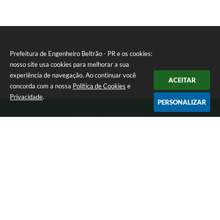
Prefeitura de Engenheiro Beltrão - PR e os cookies:
nosso site usa cookies para melhorar a sua
experiência de navegação. Ao continuar você
ACEITAR
concorda com a nossa
Política de Cookies
e
Privacidade
.
PERSONALIZAR
Telefone: (44) 3537-8100
Endereço: Rua Manoel Ribas, 160 | CEP: 87270-000
8:00 as 11:30 e 13:00 as 17:00 Segunda a Sexta-feira
Prefeitura de Engenheiro Beltrão - PR
Versão do Sistema:
3.5.3 - 19/06/2026
Portal atualizado em:
06/08/2026 16:42
Dados Abertos
Copyright Instar - 2006-2026. Todos os direitos reservados -