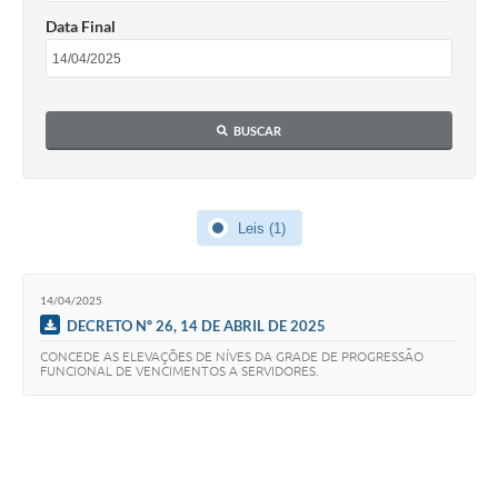
Contratos
Data Final
Audiências Públicas
Arquivos para Download
BUSCAR
Contas Públicas
Links
Leis (1)
Serviços Online
Telefones Úteis
14/04/2025
Transparência
DECRETO Nº 26, 14 DE ABRIL DE 2025
CONCEDE AS ELEVAÇÕES DE NÍVES DA GRADE DE PROGRESSÃO
Enquete
FUNCIONAL DE VENCIMENTOS A SERVIDORES.
SIC
Contato