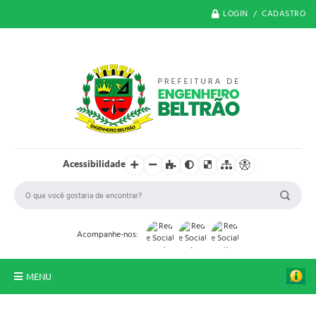
LOGIN / CADASTRO
Acessibilidade
Acompanhe-nos:
MENU
O Município