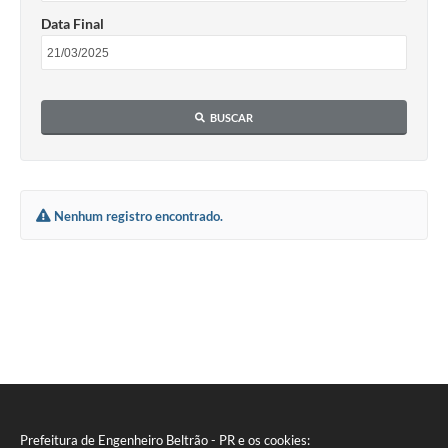
Contratos
Data Final
Audiências Públicas
Arquivos para Download
BUSCAR
Contas Públicas
Links
Serviços Online
Nenhum registro encontrado.
Telefones Úteis
Transparência
Enquete
SIC
Contato
Prefeitura de Engenheiro Beltrão - PR e os cookies: