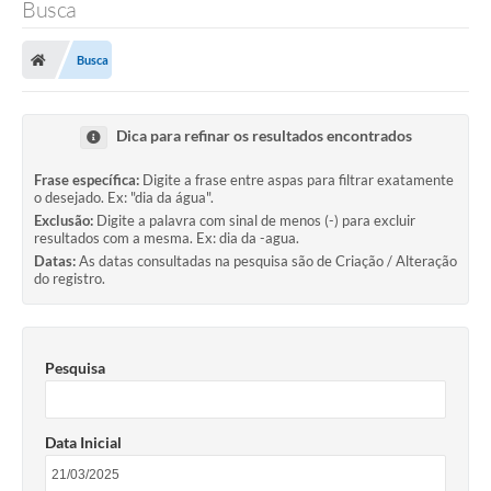
Busca
Transparência
Busca
Legislação
Editais
Dica para refinar os resultados encontrados
Covid-19 / Vacinação
Frase específica:
Digite a frase entre aspas para filtrar exatamente
o desejado. Ex: "dia da água".
Ouvidoria
Exclusão:
Digite a palavra com sinal de menos (-) para excluir
resultados com a mesma. Ex: dia da -agua.
SIAFIC
Datas:
As datas consultadas na pesquisa são de Criação / Alteração
do registro.
Secretarias
A Prefeitura
Pesquisa
Notícias
Galeria de Vídeos
Data Inicial
Galeria de Fotos