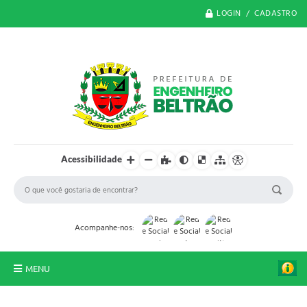
LOGIN / CADASTRO
Acessibilidade
Acompanhe-nos:
MENU
O Município