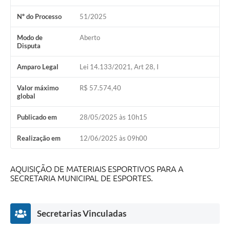
Contratos
Nº do Processo
51/2025
Audiências Públicas
Modo de
Aberto
Disputa
Arquivos para Download
Amparo Legal
Lei 14.133/2021, Art 28, I
Contas Públicas
Links
Valor máximo
R$ 57.574,40
global
Serviços Online
Publicado em
28/05/2025 às 10h15
Telefones Úteis
Realização em
12/06/2025 às 09h00
Transparência
Enquete
AQUISIÇÃO DE MATERIAIS ESPORTIVOS PARA A
SECRETARIA MUNICIPAL DE ESPORTES.
SIC
Contato
Secretarias Vinculadas