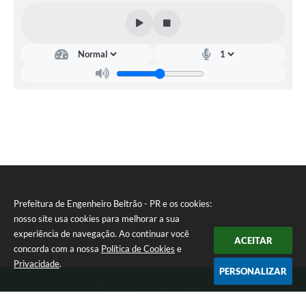
Prefeitura de Engenheiro Beltrão - PR e os cookies:
nosso site usa cookies para melhorar a sua
experiência de navegação. Ao continuar você
ACEITAR
concorda com a nossa
Política de Cookies
e
Privacidade
.
PERSONALIZAR
Telefone: (44) 3537-8100
Endereço: Rua Manoel Ribas, 160 | CEP: 87270-000