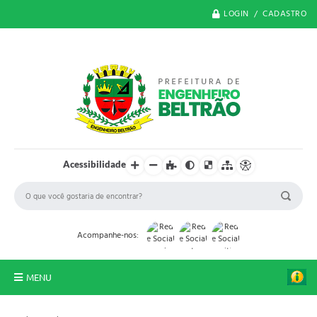
LOGIN / CADASTRO
Acessibilidade
Acompanhe-nos:
MENU
O Município