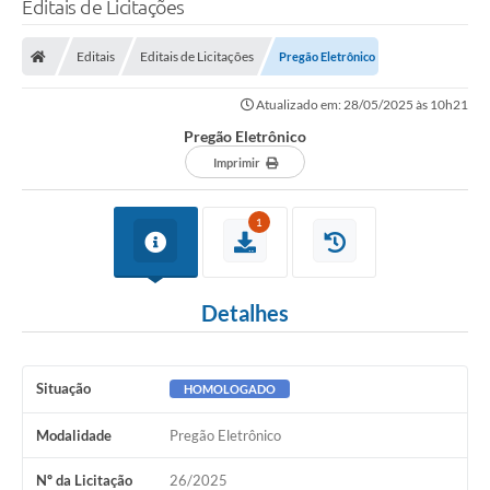
Editais de Licitações
Transparência
Editais
Editais de Licitações
Pregão Eletrônico
Legislação
Atualizado em: 28/05/2025 às 10h21
Editais
Pregão Eletrônico
Covid-19 / Vacinação
Imprimir
Ouvidoria
1
SIAFIC
Secretarias
Detalhes
A Prefeitura
Notícias
Situação
HOMOLOGADO
Galeria de Vídeos
Modalidade
Pregão Eletrônico
Galeria de Fotos
Nº da Licitação
26/2025