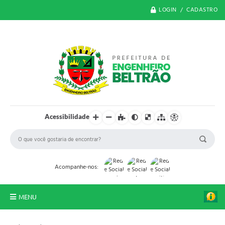
LOGIN / CADASTRO
Acessibilidade
Acompanhe-nos:
MENU
O Município