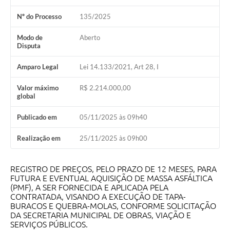
Contratos
Nº do Processo
135/2025
Audiências Públicas
Modo de
Aberto
Disputa
Arquivos para Download
Amparo Legal
Lei 14.133/2021, Art 28, I
Contas Públicas
Links
Valor máximo
R$ 2.214.000,00
global
Serviços Online
Publicado em
05/11/2025 às 09h40
Telefones Úteis
Realização em
25/11/2025 às 09h00
Transparência
Enquete
REGISTRO DE PREÇOS, PELO PRAZO DE 12 MESES, PARA
FUTURA E EVENTUAL AQUISIÇÃO DE MASSA ASFÁLTICA
(PMF), A SER FORNECIDA E APLICADA PELA
SIC
CONTRATADA, VISANDO A EXECUÇÃO DE TAPA-
BURACOS E QUEBRA-MOLAS, CONFORME SOLICITAÇÃO
Contato
DA SECRETARIA MUNICIPAL DE OBRAS, VIAÇÃO E
SERVIÇOS PÚBLICOS.