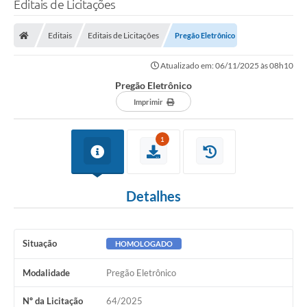
Editais de Licitações
Transparência
Editais
Editais de Licitações
Pregão Eletrônico
Legislação
Atualizado em: 06/11/2025 às 08h10
Editais
Pregão Eletrônico
Covid-19 / Vacinação
Imprimir
Ouvidoria
1
SIAFIC
Secretarias
Detalhes
A Prefeitura
Notícias
Situação
HOMOLOGADO
Galeria de Vídeos
Modalidade
Pregão Eletrônico
Galeria de Fotos
Nº da Licitação
64/2025