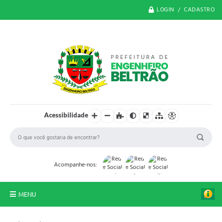
LOGIN / CADASTRO
Acessibilidade
Acompanhe-nos:
MENU
O Município