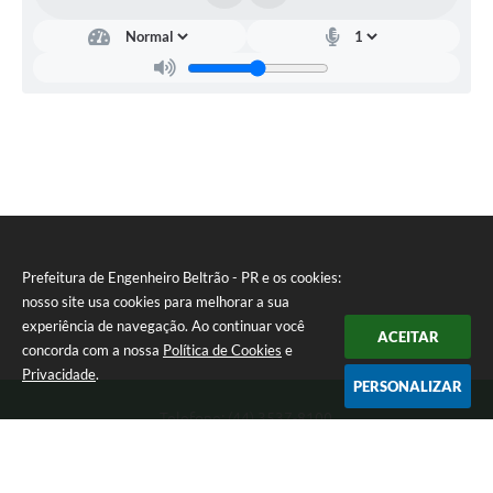
Prefeitura de Engenheiro Beltrão - PR e os cookies:
nosso site usa cookies para melhorar a sua
experiência de navegação. Ao continuar você
ACEITAR
concorda com a nossa
Política de Cookies
e
Privacidade
.
PERSONALIZAR
Telefone: (44) 3537-8100
Endereço: Rua Manoel Ribas, 160 | CEP: 87270-000
8:00 as 11:30 e 13:00 as 17:00 Segunda a Sexta-feira
Prefeitura de Engenheiro Beltrão - PR