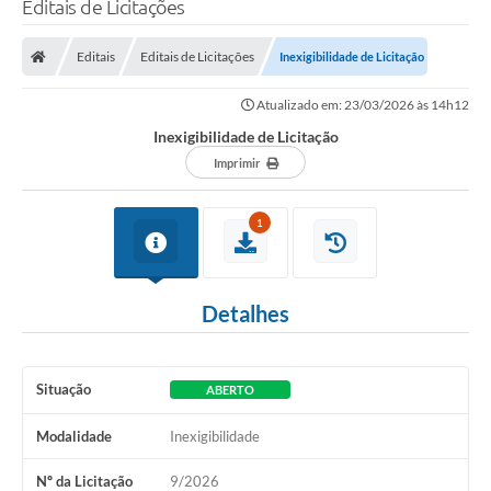
Editais de Licitações
Transparência
Editais
Editais de Licitações
Inexigibilidade de Licitação
Legislação
Atualizado em: 23/03/2026 às 14h12
Editais
Inexigibilidade de Licitação
Covid-19 / Vacinação
Imprimir
Ouvidoria
1
SIAFIC
Secretarias
Detalhes
A Prefeitura
Notícias
Situação
ABERTO
Galeria de Vídeos
Modalidade
Inexigibilidade
Galeria de Fotos
Nº da Licitação
9/2026