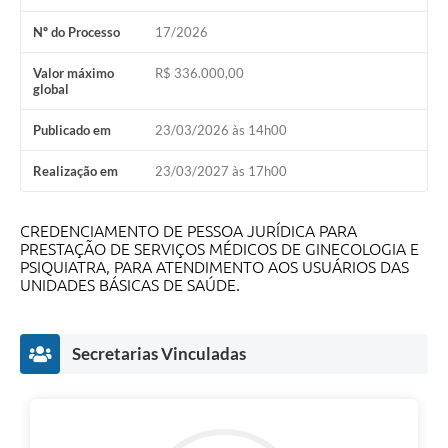
Contratos
Nº do Processo
17/2026
Audiências Públicas
Valor máximo
R$ 336.000,00
global
Arquivos para Download
Publicado em
23/03/2026 às 14h00
Contas Públicas
Links
Realização em
23/03/2027 às 17h00
Serviços Online
CREDENCIAMENTO DE PESSOA JURÍDICA PARA
PRESTAÇÃO DE SERVIÇOS MÉDICOS DE GINECOLOGIA E
Telefones Úteis
PSIQUIATRA, PARA ATENDIMENTO AOS USUÁRIOS DAS
UNIDADES BÁSICAS DE SAÚDE.
Transparência
Enquete
Secretarias Vinculadas
SIC
Contato