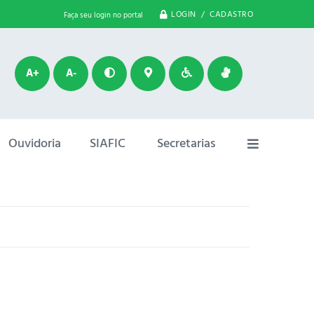
LOGIN / CADASTRO
Faça seu login no portal
A+
A-
Ouvidoria
SIAFIC
Secretarias