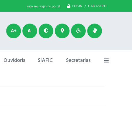
LOGIN / CADASTRO
Faça seu login no portal
A+
A-
Ouvidoria
SIAFIC
Secretarias