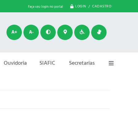
LOGIN / CADASTRO
Faça seu login no portal
A+
A-
Ouvidoria
SIAFIC
Secretarias