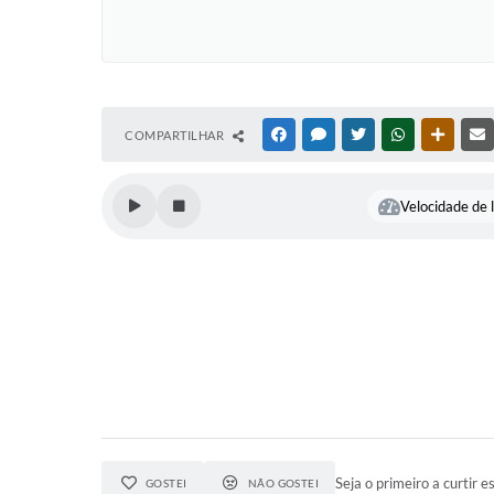
COMPARTILHAR
FACEBOOK
MESSENGER
TWITTER
WHATSAPP
OUTRAS
Velocidade de l
Seja o primeiro a curtir es
GOSTEI
NÃO GOSTEI