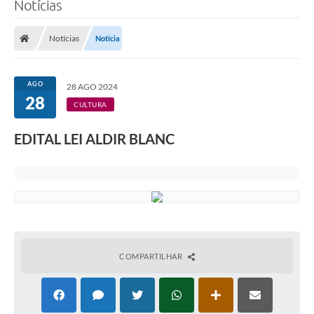
Notícias
Transparência
Notícias
Notícia
Legislação
Editais
AGO
28 AGO 2024
28
Covid-19 / Vacinação
CULTURA
Ouvidoria
EDITAL LEI ALDIR BLANC
SIAFIC
Secretarias
A Prefeitura
Notícias
COMPARTILHAR
Galeria de Vídeos
Galeria de Fotos