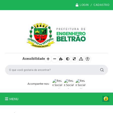
LOGIN / CADASTRO
Acessibilidade
Acompanhe-nos:
MENU
O Município