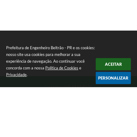
Prefeitura de Engenheiro Beltrão - PR e os cookies:
nosso site usa cookies para melhorar a sua
experiência de navegação. Ao continuar você
ACEITAR
concorda com a nossa
Política de Cookies
e
Privacidade
.
PERSONALIZAR
Telefone: (44) 3537-8100
Endereço: Rua Manoel Ribas, 160 | CEP: 87270-000
8:00 as 11:30 e 13:00 as 17:00 Segunda a Sexta-feira
Prefeitura de Engenheiro Beltrão - PR
Versão do Sistema:
3.5.3 - 19/06/2026
Portal atualizado em:
07/08/2026 15:05
Dados Abertos