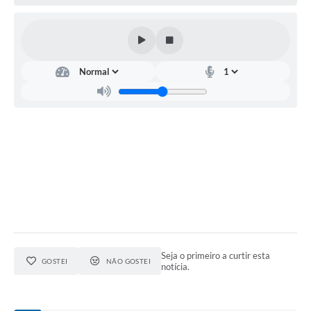
Contratos
Audiências Públicas
Arquivos para Download
Contas Públicas
Links
Serviços Online
Telefones Úteis
Transparência
Enquete
SIC
Seja o primeiro a curtir esta
GOSTEI
NÃO GOSTEI
notícia.
Contato