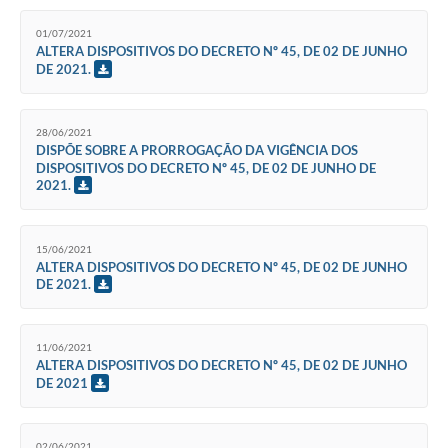
Contratos
01/07/2021
ALTERA DISPOSITIVOS DO DECRETO Nº 45, DE 02 DE JUNHO
Audiências Públicas
DE 2021.
Arquivos para Download
Contas Públicas
28/06/2021
DISPÕE SOBRE A PRORROGAÇÃO DA VIGÊNCIA DOS
DISPOSITIVOS DO DECRETO Nº 45, DE 02 DE JUNHO DE
Links
2021.
Serviços Online
Telefones Úteis
15/06/2021
ALTERA DISPOSITIVOS DO DECRETO Nº 45, DE 02 DE JUNHO
DE 2021.
Transparência
Enquete
11/06/2021
ALTERA DISPOSITIVOS DO DECRETO Nº 45, DE 02 DE JUNHO
SIC
DE 2021
Contato
02/06/2021