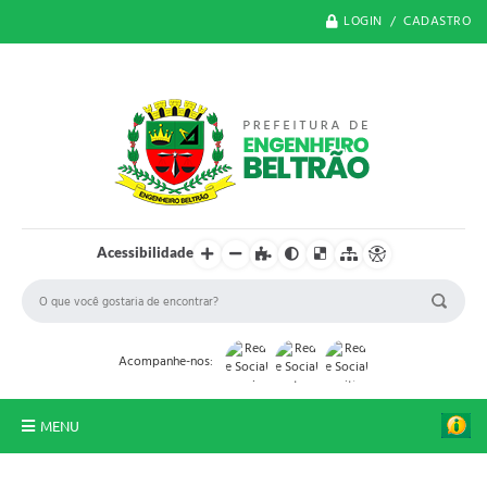
LOGIN / CADASTRO
Acessibilidade
Acompanhe-nos:
MENU
O Município