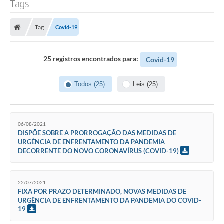
Tags
Transparência
Tag
Covid-19
Legislação
Editais
25 registros encontrados para:
Covid-19
Covid-19 / Vacinação
Todos (25)
Leis (25)
Ouvidoria
SIAFIC
06/08/2021
Secretarias
DISPÕE SOBRE A PRORROGAÇÃO DAS MEDIDAS DE
URGÊNCIA DE ENFRENTAMENTO DA PANDEMIA
DECORRENTE DO NOVO CORONAVÍRUS (COVID-19)
A Prefeitura
Notícias
22/07/2021
FIXA POR PRAZO DETERMINADO, NOVAS MEDIDAS DE
Galeria de Vídeos
URGÊNCIA DE ENFRENTAMENTO DA PANDEMIA DO COVID-
19
Galeria de Fotos