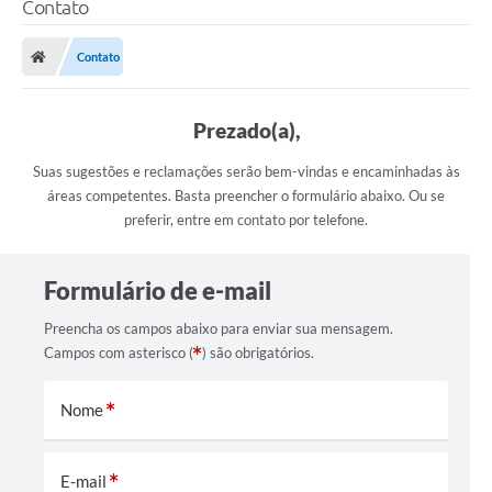
Contato
Transparência
Contato
Legislação
Editais
Prezado(a),
Covid-19 / Vacinação
Suas sugestões e reclamações serão bem-vindas e encaminhadas às
áreas competentes. Basta preencher o formulário abaixo. Ou se
Ouvidoria
preferir, entre em contato por telefone.
SIAFIC
Formulário de e-mail
Secretarias
Preencha os campos abaixo para enviar sua mensagem.
A Prefeitura
Campos com asterisco (
) são obrigatórios.
Notícias
Nome
Galeria de Vídeos
Galeria de Fotos
E-mail