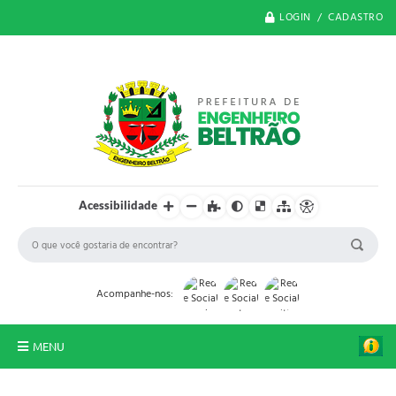
LOGIN / CADASTRO
Acessibilidade
Acompanhe-nos:
MENU
O Município