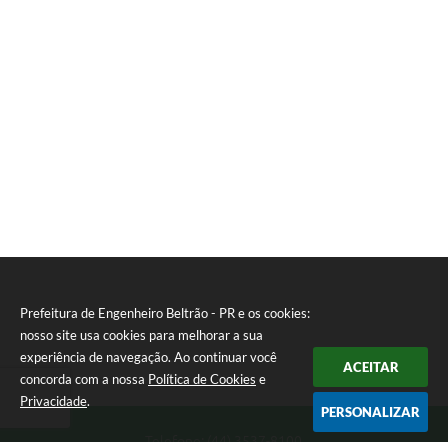
Prefeitura de Engenheiro Beltrão - PR e os cookies:
nosso site usa cookies para melhorar a sua
experiência de navegação. Ao continuar você
ACEITAR
concorda com a nossa
Política de Cookies
e
Privacidade
.
PERSONALIZAR
Telefone: (44) 3537-8100