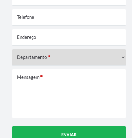
Contratos
Audiências Públicas
Telefone
Arquivos para Download
Endereço
Contas Públicas
Links
Departamento
Serviços Online
Mensagem
Telefones Úteis
Transparência
Enquete
SIC
Contato
ENVIAR