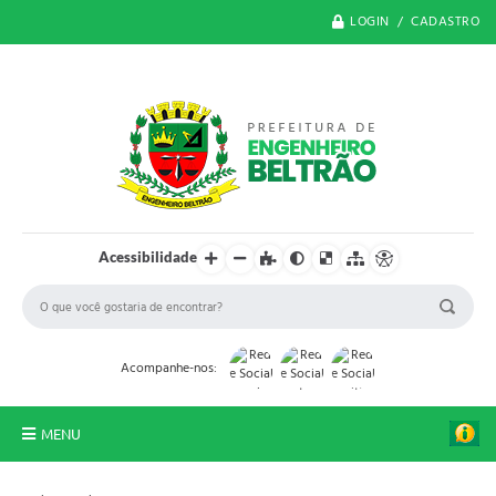
LOGIN / CADASTRO
Acessibilidade
Acompanhe-nos:
MENU
O Município