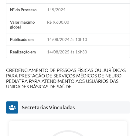
Contratos
Nº do Processo
145/2024
Audiências Públicas
Valor máximo
R$ 9.600,00
global
Arquivos para Download
Publicado em
14/08/2024 às 13h10
Contas Públicas
Links
Realização em
14/08/2025 às 16h30
Serviços Online
CREDENCIAMENTO DE PESSOAS FÍSICAS OU JURÍDICAS
PARA PRESTAÇÃO DE SERVIÇOS MÉDICOS DE NEURO
Telefones Úteis
PEDIATRA PARA ATENDIMENTO AOS USUÁRIOS DAS
UNIDADES BÁSICAS DE SAÚDE.
Transparência
Enquete
Secretarias Vinculadas
SIC
Contato