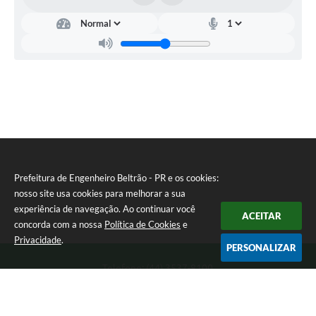
Prefeitura de Engenheiro Beltrão - PR e os cookies:
nosso site usa cookies para melhorar a sua
experiência de navegação. Ao continuar você
ACEITAR
concorda com a nossa
Política de Cookies
e
Privacidade
.
PERSONALIZAR
Telefone: (44) 3537-8100
Endereço: Rua Manoel Ribas, 160 | CEP: 87270-000
8:00 as 11:30 e 13:00 as 17:00 Segunda a Sexta-feira
Prefeitura de Engenheiro Beltrão - PR