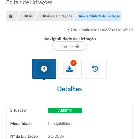
Editais de Licitações
Transparência
Editais
Editais de Licitações
Inexigibilidade de Licitação
Legislação
Atualizado em: 14/08/2024 às 13h15
Editais
Inexigibilidade de Licitação
Covid-19 / Vacinação
Imprimir
Ouvidoria
1
SIAFIC
Secretarias
Detalhes
A Prefeitura
Notícias
Situação
ABERTO
Galeria de Vídeos
Modalidade
Inexigibilidade
Galeria de Fotos
Nº da Licitação
21/2024