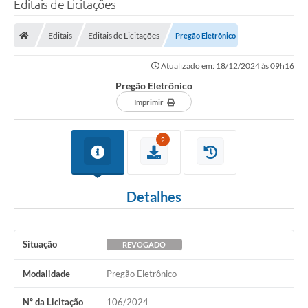
Editais de Licitações
Transparência
Editais
Editais de Licitações
Pregão Eletrônico
Legislação
Atualizado em: 18/12/2024 às 09h16
Editais
Pregão Eletrônico
Covid-19 / Vacinação
Imprimir
Ouvidoria
2
SIAFIC
Secretarias
Detalhes
A Prefeitura
Notícias
Situação
REVOGADO
Galeria de Vídeos
Modalidade
Pregão Eletrônico
Galeria de Fotos
Nº da Licitação
106/2024