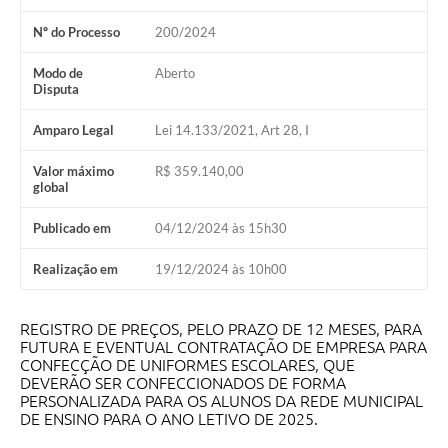
Contratos
Nº do Processo
200/2024
Audiências Públicas
Modo de
Aberto
Disputa
Arquivos para Download
Amparo Legal
Lei 14.133/2021, Art 28, I
Contas Públicas
Links
Valor máximo
R$ 359.140,00
global
Serviços Online
Publicado em
04/12/2024 às 15h30
Telefones Úteis
Realização em
19/12/2024 às 10h00
Transparência
Enquete
REGISTRO DE PREÇOS, PELO PRAZO DE 12 MESES, PARA
FUTURA E EVENTUAL CONTRATAÇÃO DE EMPRESA PARA
CONFECÇÃO DE UNIFORMES ESCOLARES, QUE
SIC
DEVERÃO SER CONFECCIONADOS DE FORMA
PERSONALIZADA PARA OS ALUNOS DA REDE MUNICIPAL
Contato
DE ENSINO PARA O ANO LETIVO DE 2025.