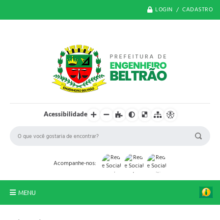
LOGIN / CADASTRO
Acessibilidade
Acompanhe-nos:
MENU
O Município