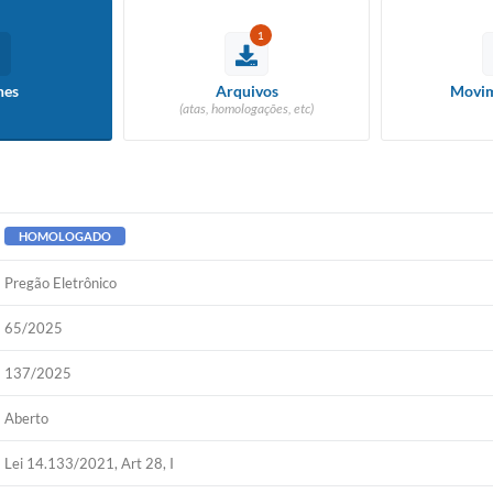
1
hes
Arquivos
Movim
(atas, homologações, etc)
HOMOLOGADO
Pregão Eletrônico
65/2025
137/2025
Aberto
Lei 14.133/2021, Art 28, I