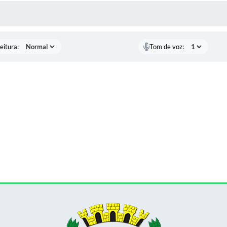
 MÍDIAS
eitura:
Tom de voz: