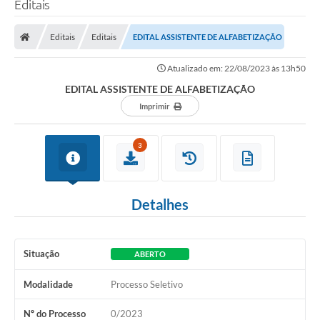
Editais
Transparência
Editais
Editais
EDITAL ASSISTENTE DE ALFABETIZAÇÃO
Legislação
Atualizado em: 22/08/2023 às 13h50
Editais
EDITAL ASSISTENTE DE ALFABETIZAÇÃO
Covid-19 / Vacinação
Imprimir
Ouvidoria
3
SIAFIC
Secretarias
Detalhes
A Prefeitura
Notícias
Situação
ABERTO
Galeria de Vídeos
Modalidade
Processo Seletivo
Galeria de Fotos
Nº do Processo
0/2023