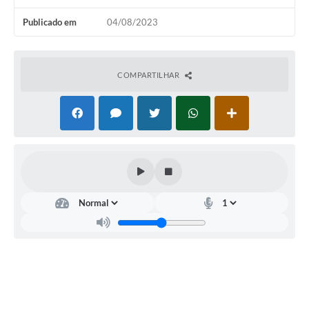
Contratos
Publicado em
04/08/2023
Audiências Públicas
Arquivos para Download
COMPARTILHAR
Contas Públicas
Links
Serviços Online
Telefones Úteis
Transparência
Enquete
SIC
Contato