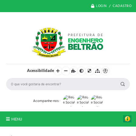
LOGIN / CADASTRO
Acessibilidade
Acompanhe-nos:
MENU
O Município