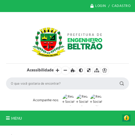
LOGIN / CADASTRO
Acessibilidade
Acompanhe-nos:
MENU
O Município