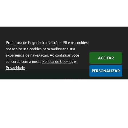
Prefeitura de Engenheiro Beltrão - PR e os cookies:
nosso site usa cookies para melhorar a sua
experiência de navegação. Ao continuar você
ACEITAR
concorda com a nossa
Política de Cookies
e
Privacidade
.
PERSONALIZAR
Telefone: (44) 3537-8100
Endereço: Rua Manoel Ribas, 160 | CEP: 87270-000
8:00 as 11:30 e 13:00 as 17:00 Segunda a Sexta-feira
Prefeitura de Engenheiro Beltrão - PR
Versão do Sistema:
3.5.3 - 19/06/2026
Portal atualizado em:
07/08/2026 15:05
Dados Abertos