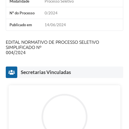
Modalidade
Processo Seletivo
Contratos
Nº do Processo
0/2024
Audiências Públicas
Publicado em
14/06/2024
Arquivos para Download
Contas Públicas
EDITAL NORMATIVO DE PROCESSO SELETIVO
SIMPLIFICADO Nº
Links
004/2024
Serviços Online
Secretarias Vinculadas
Telefones Úteis
Transparência
Enquete
SIC
Contato