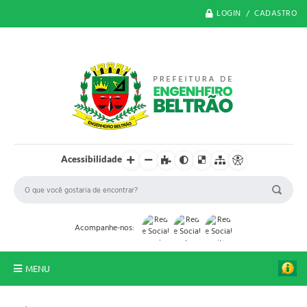
LOGIN / CADASTRO
Acessibilidade
Acompanhe-nos:
MENU
O Município