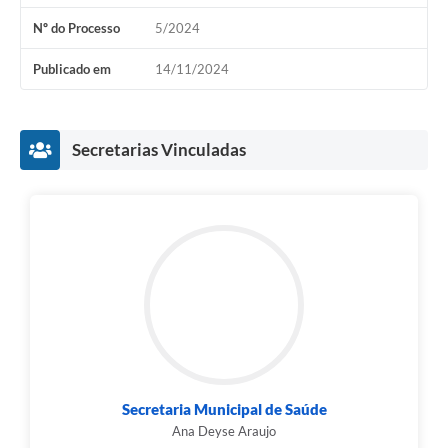
Contratos
Nº do Processo
5/2024
Audiências Públicas
Publicado em
14/11/2024
Arquivos para Download
Contas Públicas
Secretarias Vinculadas
Links
Serviços Online
Telefones Úteis
Transparência
Enquete
SIC
Contato
Secretaria Municipal de Saúde
Ana Deyse Araujo