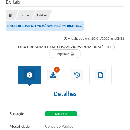
Editais
Transparência
Editais
Editais
Legislação
EDITAL RESUMIDO Nº 005/2024-PSS/PMEB(MÉDICO)
Editais
Atualizado em: 10/04/2025 às 10h31
Covid-19 / Vacinação
EDITAL RESUMIDO Nº 005/2024-PSS/PMEB(MÉDICO)
Imprimir
Ouvidoria
SIAFIC
9
Secretarias
A Prefeitura
Detalhes
Notícias
Galeria de Vídeos
Situação
ABERTO
Galeria de Fotos
Modalidade
Concurso Público