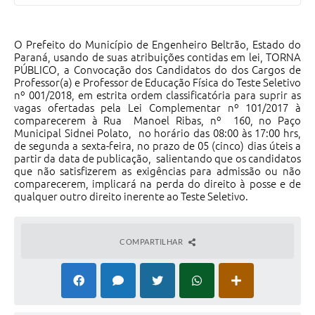
Contratos
Audiências Públicas
O Prefeito do Município de Engenheiro Beltrão, Estado do
Paraná, usando de suas atribuições contidas em lei, TORNA
Arquivos para Download
PÚBLICO, a Convocação dos Candidatos do dos Cargos de
Professor(a) e Professor de Educação Física do Teste Seletivo
Contas Públicas
nº 001/2018, em estrita ordem classificatória para suprir as
vagas ofertadas pela Lei Complementar nº 101/2017 à
Links
comparecerem à Rua Manoel Ribas, nº 160, no Paço
Municipal Sidnei Polato, no horário das 08:00 às 17:00 hrs,
de segunda a sexta-feira, no prazo de 05 (cinco) dias úteis a
Serviços Online
partir da data de publicação, salientando que os candidatos
que não satisfizerem as exigências para admissão ou não
Telefones Úteis
comparecerem, implicará na perda do direito à posse e de
qualquer outro direito inerente ao Teste Seletivo.
Transparência
Enquete
COMPARTILHAR
SIC
Contato