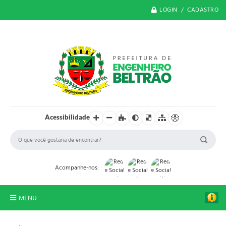
LOGIN / CADASTRO
Acessibilidade
Acompanhe-nos:
MENU
O Município