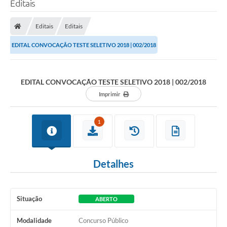
Editais
Transparência
Editais
Editais
Legislação
EDITAL CONVOCAÇÃO TESTE SELETIVO 2018 | 002/2018
Editais
Covid-19 / Vacinação
EDITAL CONVOCAÇÃO TESTE SELETIVO 2018 | 002/2018
Imprimir
Ouvidoria
SIAFIC
1
Secretarias
A Prefeitura
Detalhes
Notícias
Galeria de Vídeos
Situação
ABERTO
Galeria de Fotos
Modalidade
Concurso Público