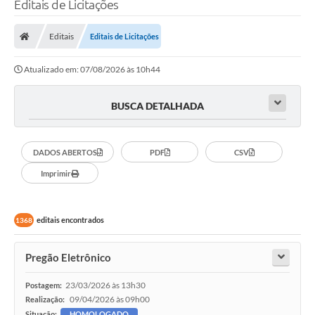
Editais de Licitações
Transparência
Editais
Editais de Licitações
Legislação
Atualizado em: 07/08/2026 às 10h44
Editais
Covid-19 / Vacinação
BUSCA DETALHADA
Ouvidoria
DADOS ABERTOS
PDF
CSV
SIAFIC
Imprimir
Secretarias
A Prefeitura
editais encontrados
1368
Notícias
Pregão Eletrônico
Galeria de Vídeos
23/03/2026 às 13h30
Postagem:
Galeria de Fotos
09/04/2026 às 09h00
Realização:
Situação:
HOMOLOGADO