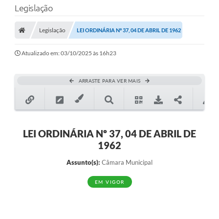
Legislação
Transparência
Legislação
LEI ORDINÁRIA Nº 37, 04 DE ABRIL DE 1962
Legislação
Editais
Atualizado em: 03/10/2025 às 16h23
Covid-19 / Vacinação
ARRASTE PARA VER MAIS
Ouvidoria
SIAFIC
Secretarias
LEI ORDINÁRIA Nº 37, 04 DE ABRIL DE
1962
A Prefeitura
Assunto(s):
Câmara Municipal
Notícias
EM VIGOR
Galeria de Vídeos
Galeria de Fotos