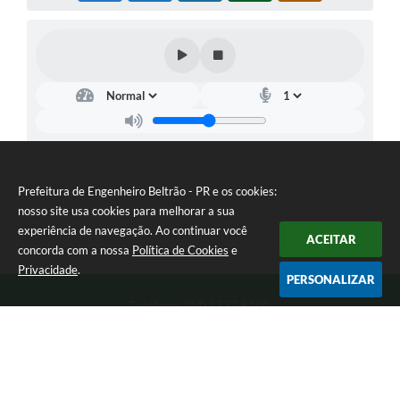
Prefeitura de Engenheiro Beltrão - PR e os cookies:
nosso site usa cookies para melhorar a sua
experiência de navegação. Ao continuar você
ACEITAR
concorda com a nossa
Política de Cookies
e
Privacidade
.
PERSONALIZAR
Telefone: (44) 3537-8100
Endereço: Rua Manoel Ribas, 160 | CEP: 87270-000
8:00 as 11:30 e 13:00 as 17:00 Segunda a Sexta-feira
Prefeitura de Engenheiro Beltrão - PR