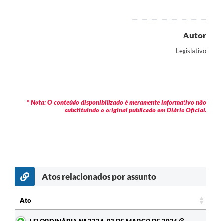
Contratos
Audiências Públicas
Autor
Arquivos para Download
Legislativo
Contas Públicas
Links
* Nota: O conteúdo disponibilizado é meramente informativo não
Serviços Online
substituindo o original publicado em Diário Oficial.
Telefones Úteis
Transparência
Enquete
Atos relacionados por assunto
SIC
Ato
Contato
Ato
LEI ORDINÁRIA Nº 2324, 03 DE MARÇO DE 2026