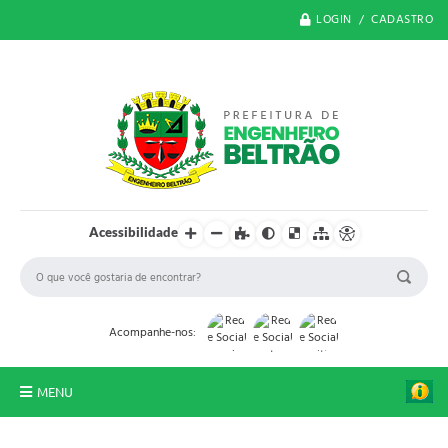
LOGIN / CADASTRO
Acessibilidade
Acompanhe-nos:
MENU
O Município