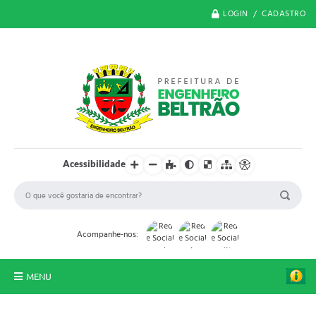
LOGIN / CADASTRO
Acessibilidade
Acompanhe-nos:
MENU
O Município