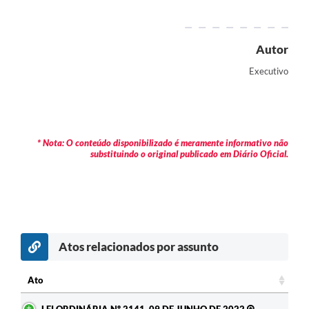
Contratos
Audiências Públicas
Autor
Arquivos para Download
Executivo
Contas Públicas
Links
* Nota: O conteúdo disponibilizado é meramente informativo não
Serviços Online
substituindo o original publicado em Diário Oficial.
Telefones Úteis
Transparência
Enquete
Atos relacionados por assunto
SIC
Ato
Contato
Ato
LEI ORDINÁRIA Nº 2141, 09 DE JUNHO DE 2022