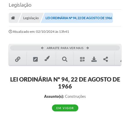
Legislação
Transparência
Legislação
LEI ORDINÁRIA Nº 94, 22 DE AGOSTO DE 1966
Legislação
Editais
Atualizado em: 02/10/2024 às 13h41
Covid-19 / Vacinação
ARRASTE PARA VER MAIS
Ouvidoria
SIAFIC
Secretarias
LEI ORDINÁRIA Nº 94, 22 DE AGOSTO DE
1966
A Prefeitura
Assunto(s):
Construções
Notícias
EM VIGOR
Galeria de Vídeos
Galeria de Fotos