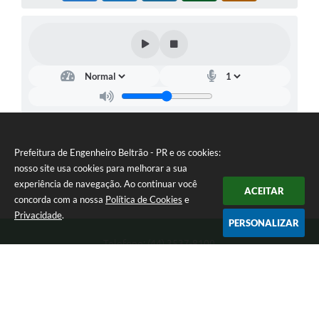
Prefeitura de Engenheiro Beltrão - PR e os cookies:
nosso site usa cookies para melhorar a sua
experiência de navegação. Ao continuar você
ACEITAR
concorda com a nossa
Política de Cookies
e
Privacidade
.
PERSONALIZAR
Telefone: (44) 3537-8100
Endereço: Rua Manoel Ribas, 160 | CEP: 87270-000
8:00 as 11:30 e 13:00 as 17:00 Segunda a Sexta-feira
Prefeitura de Engenheiro Beltrão - PR