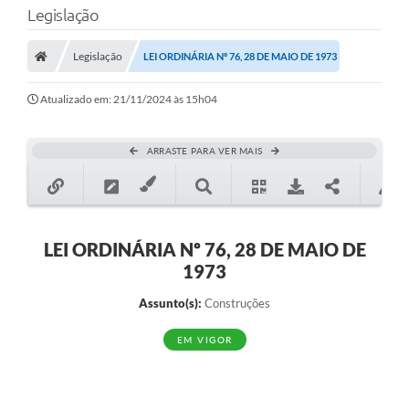
Legislação
Transparência
Legislação
LEI ORDINÁRIA Nº 76, 28 DE MAIO DE 1973
Legislação
Editais
Atualizado em: 21/11/2024 às 15h04
Covid-19 / Vacinação
ARRASTE PARA VER MAIS
Ouvidoria
SIAFIC
Secretarias
LEI ORDINÁRIA Nº 76, 28 DE MAIO DE
1973
A Prefeitura
Assunto(s):
Construções
Notícias
EM VIGOR
Galeria de Vídeos
Galeria de Fotos