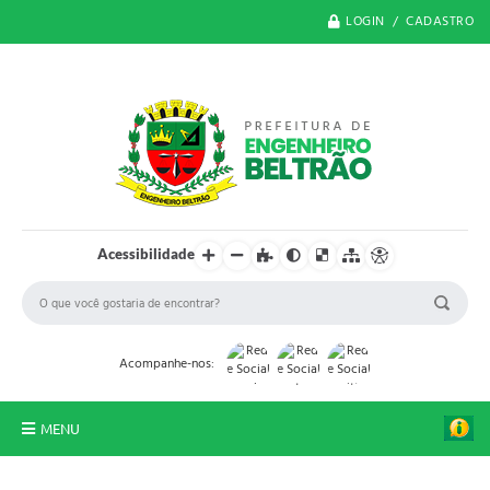
LOGIN / CADASTRO
Acessibilidade
Acompanhe-nos:
MENU
O Município