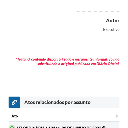
Contratos
Audiências Públicas
Autor
Arquivos para Download
Executivo
Contas Públicas
Links
* Nota: O conteúdo disponibilizado é meramente informativo não
Serviços Online
substituindo o original publicado em Diário Oficial.
Telefones Úteis
Transparência
Enquete
Atos relacionados por assunto
SIC
Ato
Contato
Ato
LEI ORDINÁRIA Nº 2141, 09 DE JUNHO DE 2022