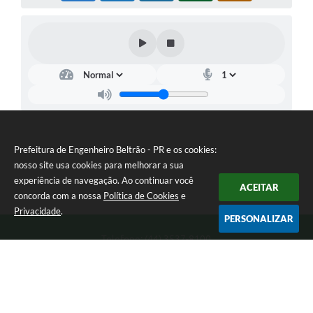
Prefeitura de Engenheiro Beltrão - PR e os cookies:
nosso site usa cookies para melhorar a sua
experiência de navegação. Ao continuar você
ACEITAR
concorda com a nossa
Política de Cookies
e
Privacidade
.
PERSONALIZAR
Telefone: (44) 3537-8100
Endereço: Rua Manoel Ribas, 160 | CEP: 87270-000
8:00 as 11:30 e 13:00 as 17:00 Segunda a Sexta-feira
Prefeitura de Engenheiro Beltrão - PR