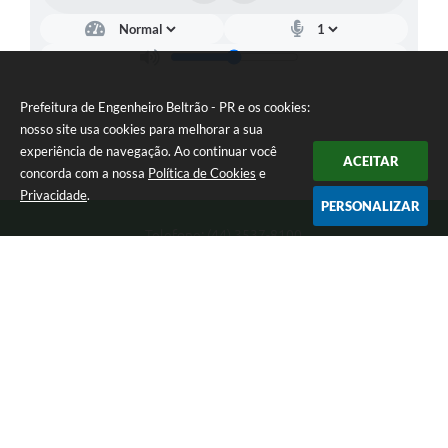
Prefeitura de Engenheiro Beltrão - PR e os cookies:
nosso site usa cookies para melhorar a sua
experiência de navegação. Ao continuar você
ACEITAR
concorda com a nossa
Política de Cookies
e
Privacidade
.
PERSONALIZAR
Telefone: (44) 3537-8100
Endereço: Rua Manoel Ribas, 160 | CEP: 87270-000
8:00 as 11:30 e 13:00 as 17:00 Segunda a Sexta-feira
Prefeitura de Engenheiro Beltrão - PR
Versão do Sistema:
3.5.3 - 19/06/2026
Portal atualizado em:
07/08/2026 15:05
Dados Abertos
Copyright Instar - 2006-2026. Todos os direitos reservados -