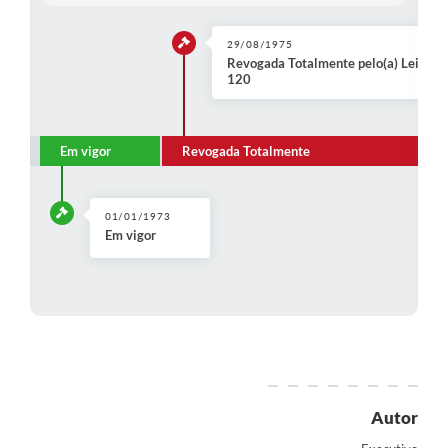
Contratos
29/08/1975
Audiências Públicas
Revogada Totalmente pelo(a) Lei Ordi
120
Arquivos para Download
Contas Públicas
Em vigor
Revogada Totalmente
Links
Serviços Online
01/01/1973
Em vigor
Telefones Úteis
Transparência
Enquete
SIC
Contato
Autor