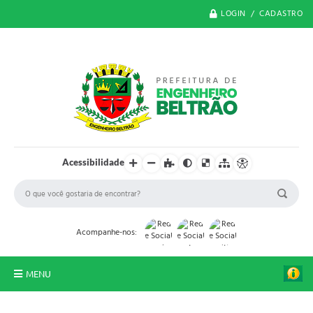
LOGIN / CADASTRO
Acessibilidade
Acompanhe-nos:
MENU
O Município