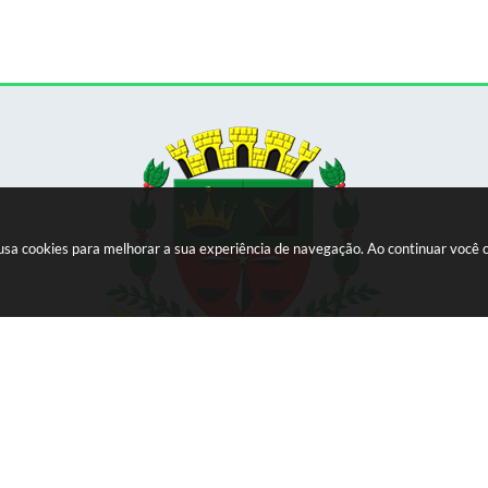
e usa cookies para melhorar a sua experiência de navegação. Ao continuar voc
Versão do Sistema:
3.5.3 - 19/06/2026
Portal atualizado em:
06/08/2026 