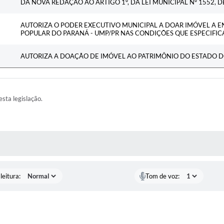
DÁ NOVA REDAÇÃO AO ARTIGO 1º, DA LEI MUNICIPAL Nº 1552, 
AUTORIZA O PODER EXECUTIVO MUNICIPAL A DOAR IMÓVEL A 
POPULAR DO PARANÁ - UMP/PR NAS CONDIÇÕES QUE ESPECIFICA
AUTORIZA A DOAÇÃO DE IMÓVEL AO PATRIMÔNIO DO ESTADO D
esta legislação.
AS MÍDIAS
leitura:
Tom de voz: