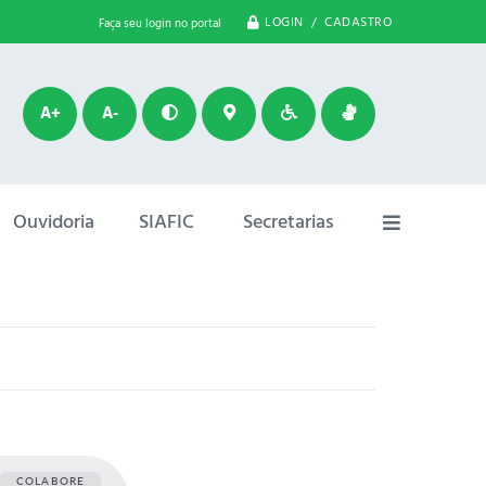
LOGIN / CADASTRO
Faça seu login no portal
A+
A-
Ouvidoria
SIAFIC
Secretarias
COLABORE