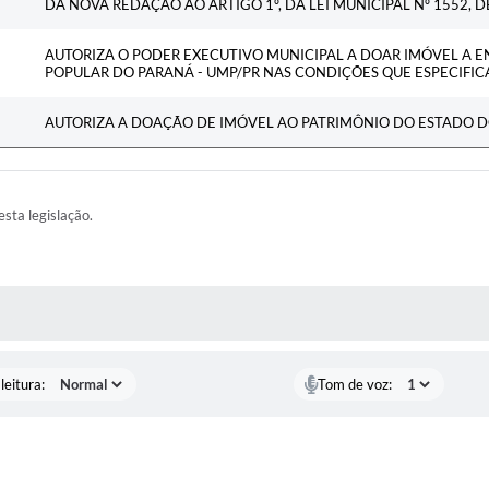
DÁ NOVA REDAÇÃO AO ARTIGO 1º, DA LEI MUNICIPAL Nº 1552, 
AUTORIZA O PODER EXECUTIVO MUNICIPAL A DOAR IMÓVEL A 
POPULAR DO PARANÁ - UMP/PR NAS CONDIÇÕES QUE ESPECIFICA
AUTORIZA A DOAÇÃO DE IMÓVEL AO PATRIMÔNIO DO ESTADO D
esta legislação.
AS MÍDIAS
leitura:
Tom de voz: