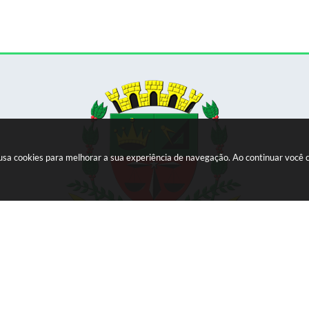
e usa cookies para melhorar a sua experiência de navegação. Ao continuar voc
Versão do Sistema:
3.5.3 - 19/06/2026
Portal atualizado em:
07/08/2026 