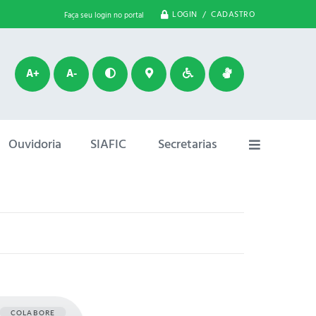
LOGIN / CADASTRO
Faça seu login no portal
A+
A-
Ouvidoria
SIAFIC
Secretarias
COLABORE