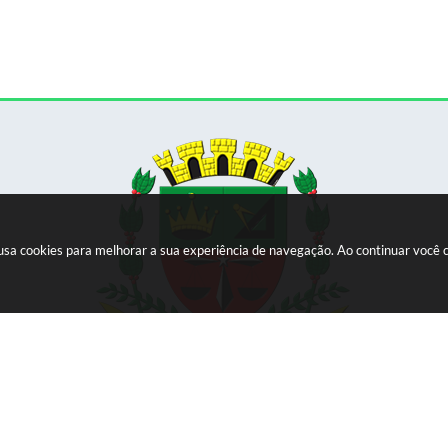
e usa cookies para melhorar a sua experiência de navegação. Ao continuar voc
Versão do Sistema:
3.5.3 - 19/06/2026
Portal atualizado em:
07/08/2026 