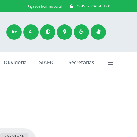
LOGIN / CADASTRO
Faça seu login no portal
A+
A-
Ouvidoria
SIAFIC
Secretarias
COLABORE