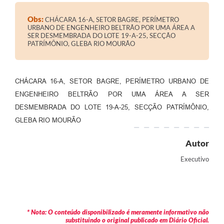
Contratos
Obs:
CHÁCARA 16-A, SETOR BAGRE, PERÍMETRO
Audiências Públicas
URBANO DE ENGENHEIRO BELTRÃO POR UMA ÁREA A
SER DESMEMBRADA DO LOTE 19-A-25, SECÇÃO
PATRÍMÔNIO, GLEBA RIO MOURÃO
Arquivos para Download
Contas Públicas
CHÁCARA 16-A, SETOR BAGRE, PERÍMETRO URBANO DE
Links
ENGENHEIRO BELTRÃO POR UMA ÁREA A SER
Serviços Online
DESMEMBRADA DO LOTE 19-A-25, SECÇÃO PATRÍMÔNIO,
GLEBA RIO MOURÃO
Telefones Úteis
Autor
Transparência
Executivo
Enquete
SIC
Contato
* Nota: O conteúdo disponibilizado é meramente informativo não
substituindo o original publicado em Diário Oficial.