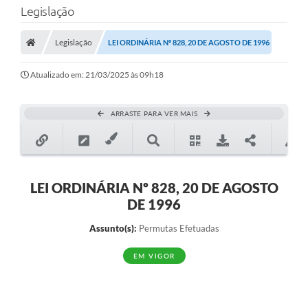
Legislação
Transparência
Legislação
LEI ORDINÁRIA Nº 828, 20 DE AGOSTO DE 1996
Legislação
Editais
Atualizado em: 21/03/2025 às 09h18
Covid-19 / Vacinação
ARRASTE PARA VER MAIS
Ouvidoria
SIAFIC
Secretarias
LEI ORDINÁRIA Nº 828, 20 DE AGOSTO
DE 1996
A Prefeitura
Assunto(s):
Permutas Efetuadas
Notícias
EM VIGOR
Galeria de Vídeos
Galeria de Fotos