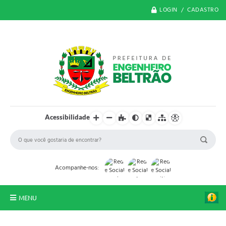
LOGIN / CADASTRO
Acessibilidade
Acompanhe-nos:
MENU
O Município