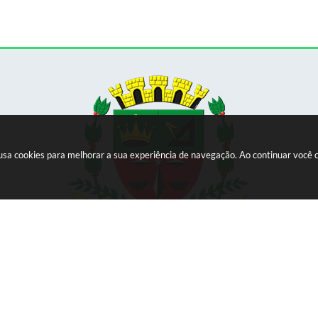
e usa cookies para melhorar a sua experiência de navegação. Ao continuar voc
Versão do Sistema:
3.5.3 - 19/06/2026
Portal atualizado em:
06/08/2026 