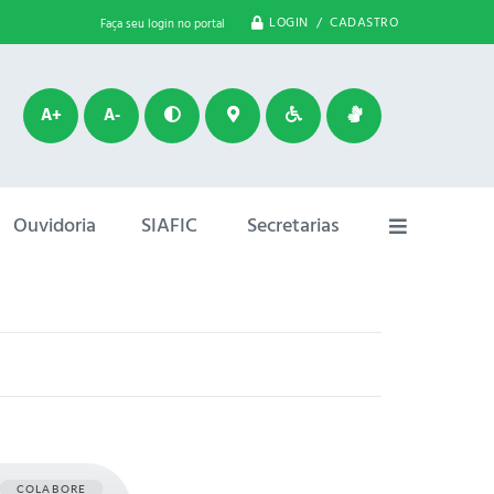
LOGIN / CADASTRO
Faça seu login no portal
A+
A-
Ouvidoria
SIAFIC
Secretarias
COLABORE