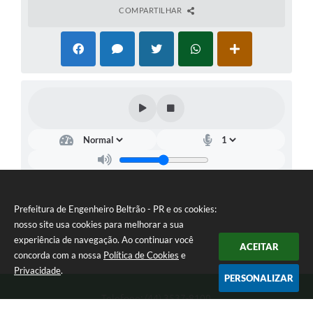
COMPARTILHAR
Prefeitura de Engenheiro Beltrão - PR e os cookies:
nosso site usa cookies para melhorar a sua
experiência de navegação. Ao continuar você
ACEITAR
concorda com a nossa
Política de Cookies
e
Privacidade
.
PERSONALIZAR
Telefone: (44) 3537-8100
Endereço: Rua Manoel Ribas, 160 | CEP: 87270-000