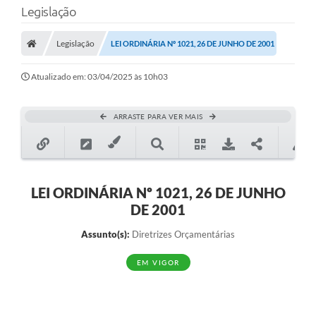
Legislação
Transparência
Legislação
LEI ORDINÁRIA Nº 1021, 26 DE JUNHO DE 2001
Legislação
Editais
Atualizado em: 03/04/2025 às 10h03
Covid-19 / Vacinação
ARRASTE PARA VER MAIS
Ouvidoria
SIAFIC
Secretarias
LEI ORDINÁRIA Nº 1021, 26 DE JUNHO
DE 2001
A Prefeitura
Assunto(s):
Diretrizes Orçamentárias
Notícias
EM VIGOR
Galeria de Vídeos
Galeria de Fotos