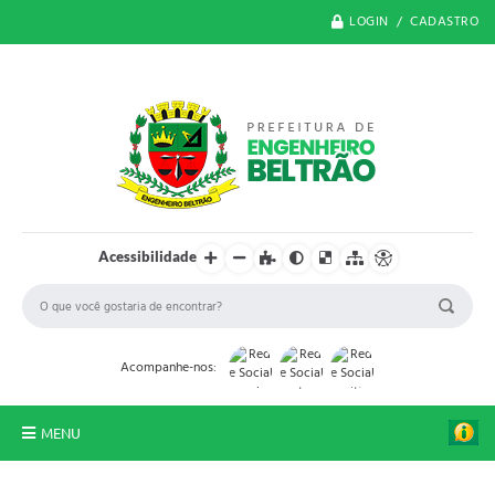
LOGIN / CADASTRO
Acessibilidade
Acompanhe-nos:
MENU
O Município