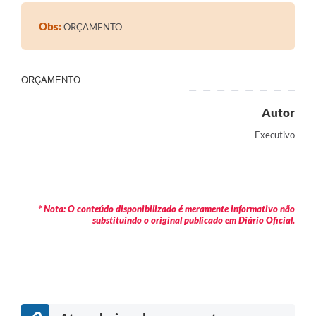
Contratos
Obs:
ORÇAMENTO
Audiências Públicas
Arquivos para Download
ORÇAMENTO
Contas Públicas
Autor
Links
Executivo
Serviços Online
Telefones Úteis
Transparência
* Nota: O conteúdo disponibilizado é meramente informativo não
substituindo o original publicado em Diário Oficial.
Enquete
SIC
Contato