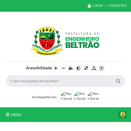
LOGIN / CADASTRO
Acessibilidade
Acompanhe-nos:
MENU
O Município