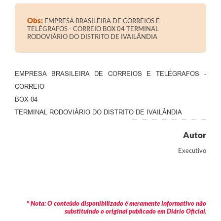
Contratos
Obs:
EMPRESA BRASILEIRA DE CORREIOS E
Audiências Públicas
TELÉGRAFOS - CORREIO BOX 04 TERMINAL
RODOVIÁRIO DO DISTRITO DE IVAILÂNDIA
Arquivos para Download
Contas Públicas
EMPRESA BRASILEIRA DE CORREIOS E TELÉGRAFOS -
Links
CORREIO
BOX 04
Serviços Online
TERMINAL RODOVIÁRIO DO DISTRITO DE IVAILÂNDIA
Telefones Úteis
Autor
Transparência
Executivo
Enquete
SIC
Contato
* Nota: O conteúdo disponibilizado é meramente informativo não
substituindo o original publicado em Diário Oficial.