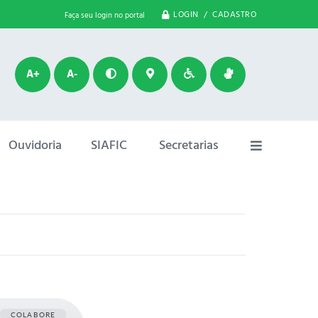
LOGIN / CADASTRO
Faça seu login no portal
A+
A-
Ouvidoria
SIAFIC
Secretarias
COLABORE