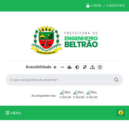
LOGIN / CADASTRO
Acessibilidade
Acompanhe-nos:
MENU
O Município