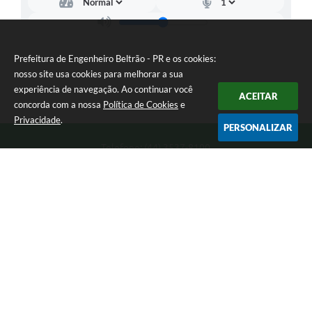
Prefeitura de Engenheiro Beltrão - PR e os cookies:
nosso site usa cookies para melhorar a sua
experiência de navegação. Ao continuar você
ACEITAR
concorda com a nossa
Política de Cookies
e
Privacidade
.
PERSONALIZAR
Telefone: (44) 3537-8100
Endereço: Rua Manoel Ribas, 160 | CEP: 87270-000
8:00 as 11:30 e 13:00 as 17:00 Segunda a Sexta-feira
Prefeitura de Engenheiro Beltrão - PR
Versão do Sistema:
3.5.3 - 19/06/2026
Portal atualizado em:
07/08/2026 15:05
Dados Abertos
Copyright Instar - 2006-2026. Todos os direitos reservados -
Instar Tecnologia