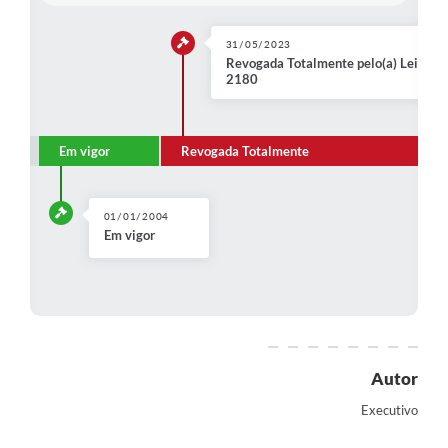
Contratos
31/05/2023
Audiências Públicas
Revogada Totalmente pelo(a) Lei Ordi
2180
Arquivos para Download
Contas Públicas
Em vigor
Revogada Totalmente
Links
Serviços Online
01/01/2004
Em vigor
Telefones Úteis
Transparência
Enquete
SIC
Autor
Contato
Executivo