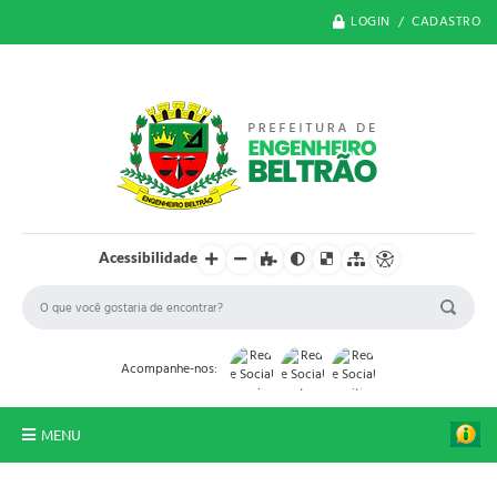
LOGIN / CADASTRO
Acessibilidade
Acompanhe-nos:
MENU
O Município