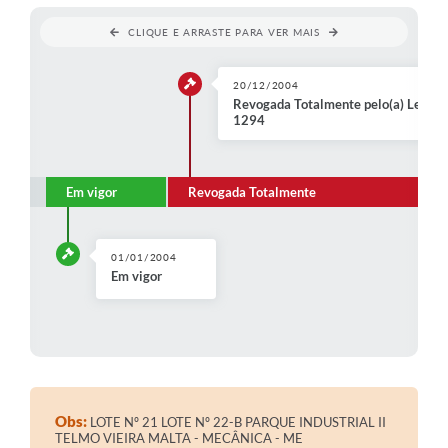
Contratos
CLIQUE E ARRASTE PARA VER MAIS
Audiências Públicas
20/12/2004
Arquivos para Download
Revogada Totalmente pelo(a) Lei Ord
1294
Contas Públicas
Links
Em vigor
Revogada Totalmente
Serviços Online
Telefones Úteis
01/01/2004
Em vigor
Transparência
Enquete
SIC
Contato
Obs:
LOTE Nº 21 LOTE Nº 22-B PARQUE INDUSTRIAL II
TELMO VIEIRA MALTA - MECÂNICA - ME