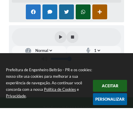
Prefeitura de Engenheiro Beltrão - PR e os cookies:
nosso site usa cookies para melhorar a sua
experiência de navegação. Ao continuar você
ACEITAR
concorda com a nossa
Política de Cookies
e
Privacidade
.
PERSONALIZAR
Telefone: (44) 3537-8100
Endereço: Rua Manoel Ribas, 160 | CEP: 87270-000
8:00 as 11:30 e 13:00 as 17:00 Segunda a Sexta-feira
Prefeitura de Engenheiro Beltrão - PR