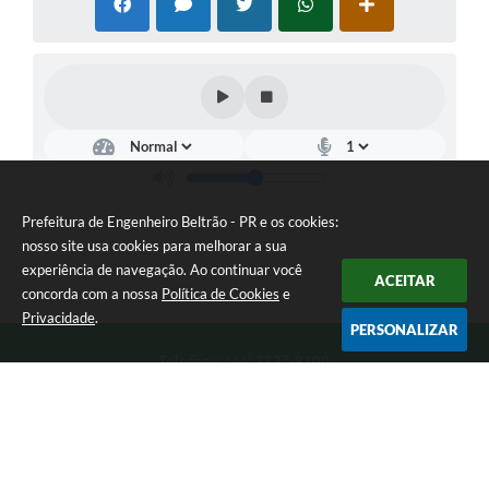
Prefeitura de Engenheiro Beltrão - PR e os cookies:
nosso site usa cookies para melhorar a sua
experiência de navegação. Ao continuar você
ACEITAR
concorda com a nossa
Política de Cookies
e
Privacidade
.
PERSONALIZAR
Telefone: (44) 3537-8100
Endereço: Rua Manoel Ribas, 160 | CEP: 87270-000
8:00 as 11:30 e 13:00 as 17:00 Segunda a Sexta-feira
Prefeitura de Engenheiro Beltrão - PR
Versão do Sistema:
3.5.3 - 19/06/2026