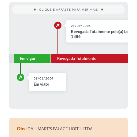
Contratos
CLIQUE E ARRASTE PARA VER MAIS
Audiências Públicas
21/09/2006
Arquivos para Download
Revogada Totalmente pelo(a) Lei Ord
1386
Contas Públicas
Links
Em vigor
Revogada Totalmente
Serviços Online
Telefones Úteis
01/01/2004
Em vigor
Transparência
Enquete
SIC
Contato
Obs:
DALLMART'S PALACE HOTEL LTDA.